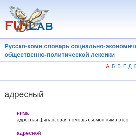
Перейти
к
основному
содержанию
Русско-коми словарь социально-экономич
общественно-политической лексики
А
Б
В
Г
Д
адресный
нима
адресная финансовая помощь
сьӧмӧн нима отсӧг
адреснӧй