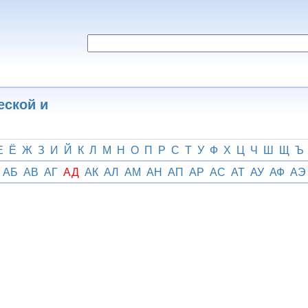
еской и
Е
Ё
Ж
З
И
Й
К
Л
М
Н
О
П
Р
С
Т
У
Ф
Х
Ц
Ч
Ш
Щ
Ъ
АБ
АВ
АГ
АД
АК
АЛ
АМ
АН
АП
АР
АС
АТ
АУ
АФ
АЭ