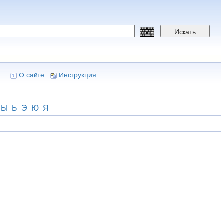
Искать
О сайте
Инструкция
Ы
Ь
Э
Ю
Я