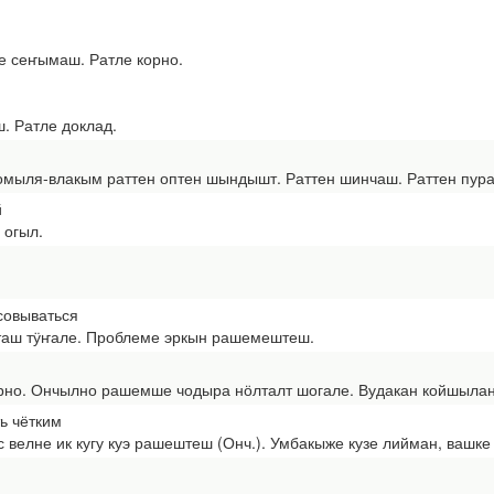
е сеҥымаш. Ратле корно.
 Ратле доклад.
омыля-влакым раттен оптен шындышт. Раттен шинчаш. Раттен пур
й
огыл.
совываться
ш тӱҥале. Проблеме эркын рашемештеш.
о. Ончылно рашемше чодыра нӧлталт шогале. Вудакан койшыла
ть чётким
велне ик кугу куэ рашештеш (Онч.). Умбакыже кузе лийман, вашк