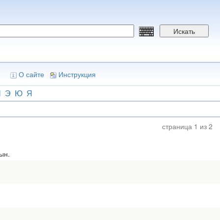
Искать
О сайте
Инструкция
Ш
Э
Ю
Я
страница 1 из 2
ын.