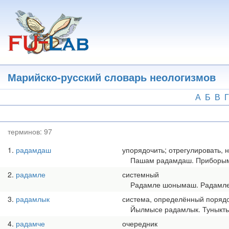
Перейти
к
основному
содержанию
Марийско-русский словарь неологизмов
А
Б
В
Г
терминов:
97
1
радамдаш
упорядочить; отрегулировать, 
Пашам радамдаш. Приборым 
2
радамле
системный
Радамле шонымаш. Радамле с
3
радамлык
система, определённый поряд
Йылмысе радамлык. Туныктым
4
радамче
очередник