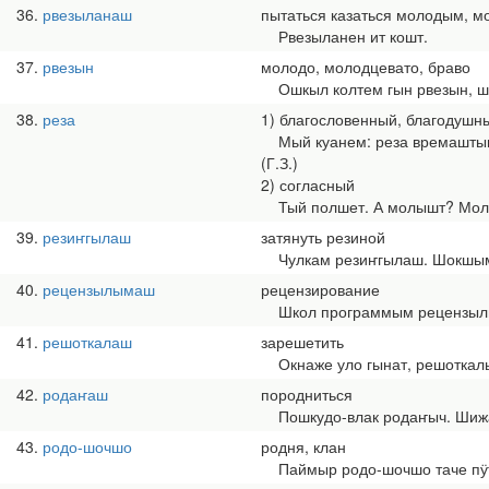
36
рвезыланаш
пытаться казаться молодым, м
Рвезыланен ит кошт.
37
рвезын
молодо, молодцевато, браво
Ошкыл колтем гын рвезын, шоҥ
38
реза
1) благословенный, благодушн
Мый куанем: реза времаштына
(Г.З.)
2) согласный
Тый полшет. А молышт? Молышт
39
резиҥгылаш
затянуть резиной
Чулкам резиҥгылаш. Шокшым
40
рецензылымаш
рецензирование
Школ программым рецензылым
41
решоткалаш
зарешетить
Окнаже уло гынат, решоткалы
42
родаҥаш
породниться
Пошкудо-влак родаҥыч. Шижам
43
родо-шочшо
родня, клан
Паймыр родо-шочшо таче пӱт