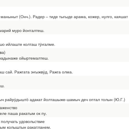
ныныт (Онч.). Радер ‒ тиде тыгыде арама, кожер, нулго, каяшат о
арий муро йоҥгалтеш.
 ийлаште колташ тӱҥалме.
ва)
адынаже ойыртемалтеш.
ш сай. Ражгата эҥыжвӱд. Ражга олма.
ш.
ч райрӱдыштӧ адакат йолташыже-шамыч деч оптал толын (Ю.Г.)
лаженство
еле паша ракатым ок пу.
 получать удовольствие
ым колыштын ракатланем.