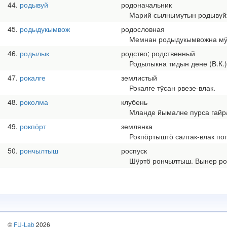
44
родывуй
родоначальник
Марий сылнымутын родывуйжо
45
родыдукымвож
родословная
Мемнан родыдукымвожна мӱ
46
родылык
родство; родственный
Родылыкна тидын дене (В.К.).
47
рокалге
землистый
Рокалге тӱсан рвезе-влак.
48
роколма
клубень
Мланде йымалне пурса гайра
49
рокпӧрт
землянка
Рокпӧртыштӧ салтак-влак пог
50
рончылтыш
роспуск
Шӱртӧ рончылтыш. Вынер ро
©
FU-Lab
2026