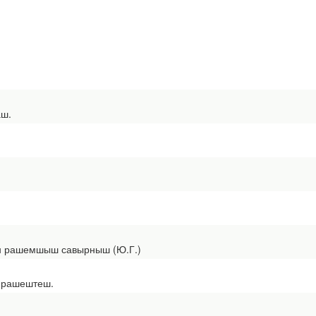
аш.
н рашемшыш савырныш (Ю.Г.)
е рашештеш.