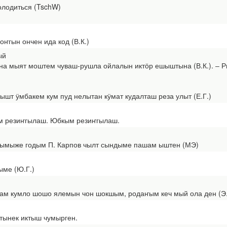
олодиться (TschW)
гын ончен ида код (В.К.)
ый
 мыят моштем чуваш-рушла ойлалын иктӧр ешыштына (В.К.). ‒ Ры
 ӱмбакем кум пуд нелытан кӱмат кудалташ реза улыт (Е.Г.)
 резиҥгылаш. Юбкым резиҥгылаш.
ыже годым П. Карпов чылт сындыме пашам ыштен (МЭ)
ме (Ю.Г.)
 кумло шошо ялемын чон шокшым, родаҥым кеч мый ола ден (Э.
ынек иктыш чумырген.