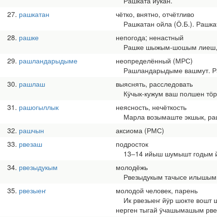
Рашката йӱкан.
27
рашкатан
чётко, внятно, отчётливо
Рашкатан ойла (Ӧ.Б.). Рашка
28
рашке
непогода; ненастный
Рашке шыжым-шошым лиеш, лу
29
рашландарыдыме
неопределённый (МРС)
Рашландарыдыме вашмут. Ра
30
рашлаш
выяснять, расследовать
Кӱчык-кужум ваш полшен тӧрл
31
рашогыллык
неясность, нечёткость
Марла возымаште экшык, рашо
32
рашчын
аксиома (РМС)
33
рвезаш
подросток
13‒14 ийыш шумышт годым йоч
34
рвезыдукым
молодёжь
Рвезыдукым тачысе илышым 
35
рвезыеҥ
молодой человек, парень
Ик рвезыеҥ йӱр шокте вошт ш
нерген тыгай ӱчашымашым рве