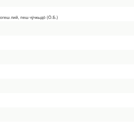
геш лий, пеш чӱчкыдӧ (Ӧ.Б.)