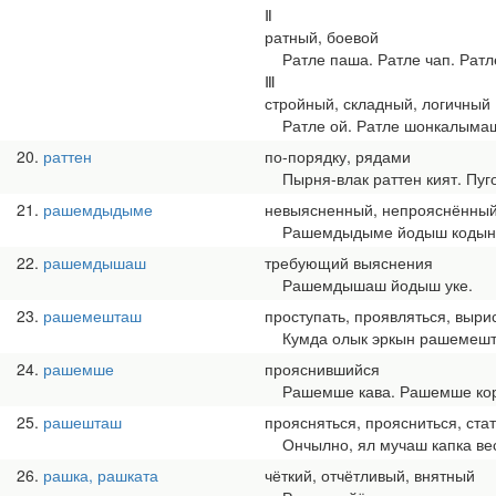
Ⅱ
ратный, боевой
Ратле паша. Ратле чап. Ратл
Ⅲ
стройный, складный, логичный
Ратле ой. Ратле шонкалымаш.
20
раттен
по-порядку, рядами
Пырня-влак раттен кият. Пуг
21
рашемдыдыме
невыясненный, непрояснённы
Рашемдыдыме йодыш кодын 
22
рашемдышаш
требующий выяснения
Рашемдышаш йодыш уке.
23
рашемешташ
проступать, проявляться, выри
Кумда олык эркын рашемешта
24
рашемше
прояснившийся
Рашемше кава. Рашемше корн
25
рашешташ
проясняться, проясниться, ста
Ончылно, ял мучаш капка вес 
26
рашка, рашката
чёткий, отчётливый, внятный