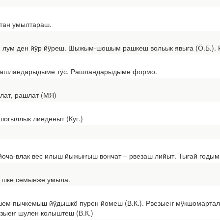
тан умылтараш.
м ден йӱр йӱреш. Шыжым-шошым рашкеш вольык явыга (Ӧ.Б.). Р
шландарыдыме тӱс. Рашландарыдыме формо.
ат, рашлат (МЯ)
гыллык лиеденыт (Куг.)
а-влак вес илыш йыжыҥыш вончат ‒ рвезаш лийыт. Тыгай годым
шке семынже умыла.
ем пычкемыш йӱдышкӧ пурен йомеш (В.К.). Рвезыеҥ мӱкшомартала
зыеҥ шулен колыштеш (В.К.)