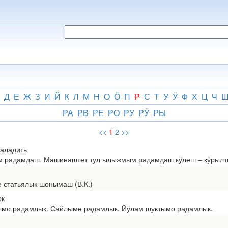
Д
Е
Ж
З
И
Й
К
Л
М
Н
О
Ӧ
П
Р
С
Т
У
Ӱ
Ф
Х
Ц
Ч
РА
РВ
РЕ
РО
РУ
РӰ
РЫ
<<
1
2
>>
наладить
радамдаш. Машинаштет тул ылыжмым радамдаш кӱлеш ‒ кӱрылт
татьялык шонымаш (В.К.)
ок
о радамлык. Сайлыме радамлык. Йӱлам шуктымо радамлык.