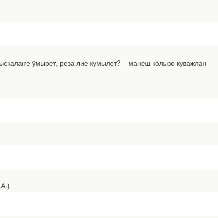
скалаҥе ӱмырет, реза лие кумылет? ‒ манеш колызо куважлан
А.)