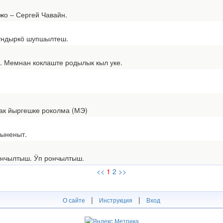
 ‒ Сергей Чавайн.
ндыркӧ шупшылтеш.
 Мемнан коклаште родылык кыл уке.
к йыргешке роколма (МЭ)
ыненыт.
нчылтыш. Ӱп рончылтыш.
<<
1
2
>>
|
|
О сайте
Инструкция
Вход