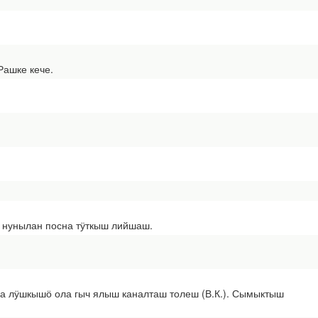
ашке кече.
 нунылан посна тӱткыш лийшаш.
 лӱшкышӧ ола гыч ялыш каналташ толеш (В.К.). Сымыктыш