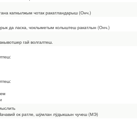
на капкылжым чотак ракатландарыш (Онч.)
рык да ласка, чоклыметым колыштеш ракатлын (Онч.)
кывотшер гай волгалтеш.
лтеш:
лтеш:
оем
и
мыслить
чавий ок ратле, шӱмлан лӱдыкшын чучеш (МЭ)