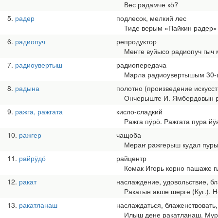
Вес радамче кӧ?
5
радер
подлесок, мелкий лес
Тиде верым «Пайкин радер» ма
6
радиопуч
репродуктор
Меҥге вуйысо радиопуч гыч м
7
радиоувертыш
радиопередача
Марла радиоувертышым 30-шо
8
радына
полотно (произведение искусст
Ончерыште И. Ямбердовын р
9
ражга, ражгата
кисло-сладкий
Ражга пӱрӧ. Ражгата пура йӱа
10
ражгер
чащоба
Мераҥ ражгерыш кудал пуры
11
райрӱдӧ
райцентр
Комак Игорь корно пашаже гы
12
ракат
наслаждение, удовольствие, б
Ракатын акше шерге (Куг.). Н
13
ракатланаш
наслаждаться, блаженствовать,
Илыш дене ракатланаш. Мур