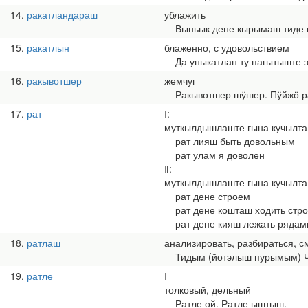
14
ракатландараш
ублажить
Выньык дене кырымаш тиде га
15
ракатлын
блаженно, с удовольствием
Да уныкатлан ту пагытыште э
16
ракывотшер
жемчуг
Ракывотшер шӱшер. Пӱйжӧ ра
17
рат
Ⅰ:
муткылдышлаште гына кучылта
рат лияш быть довольным
рат улам я доволен
Ⅱ:
муткылдышлаште гына кучылта
рат дене строем
рат дене кошташ ходить стр
рат дене кияш лежать рядам
18
ратлаш
анализировать, разбираться, с
Тидым (йотэлыш пурымым) Ча
19
ратле
Ⅰ
толковый, дельный
Ратле ой. Ратле ыштыш.