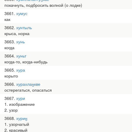
покачнуть, подбросить волной (о лодке)
3661
хумус
как
3662
хунтыль
крыса, норка
3663
хунь
когда
3664
хуньт
когда-то, когда-нибудь
3665
хура
корыто
3666
хурахлаӈкве
остерегаться, опасаться
3667
хури
1. изображение
2. узор
3668
хуриӈ
1. узорчатый
2. красивый