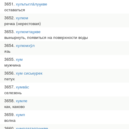
3651
хультыгла̄луӈкве
оставаться
3652
хулюм
речка (нерестовая)
3653
хулюмтаӈкве
вынырнуть, появиться на поверхности воды
3654
хулюмхӯл
язь
3655
хум
мужчина
3656
хум сиськурек
петух
3657
хумва̄с
селезень
3658
хумле
как, каково
3659
хумп
волна
3660
хумплатаптуӈкве