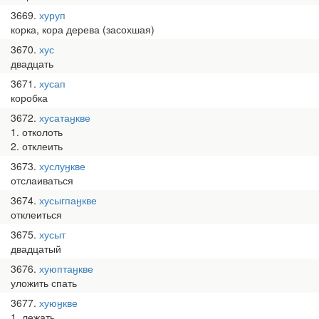
3669
хуруп
корка, кора дерева (засохшая)
3670
хус
двадцать
3671
хусап
коробка
3672
хусатаӈкве
1. отколоть
2. отклеить
3673
хуслуӈкве
отслаиваться
3674
хусыгпаӈкве
отклеиться
3675
хусыт
двадцатый
3676
хуюптаӈкве
уложить спать
3677
хуюӈкве
1. лежать