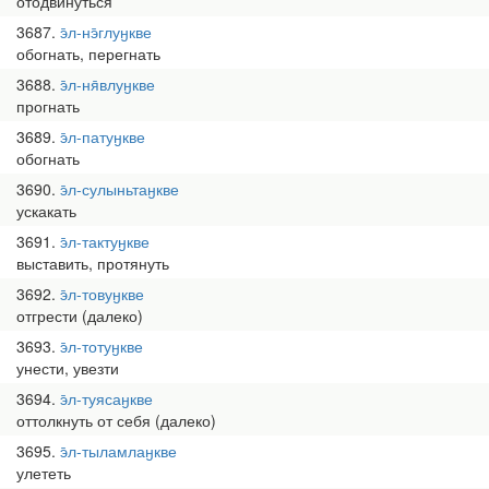
отодвинуться
3687
э̄л-нэ̄глуӈкве
обогнать, перегнать
3688
э̄л-ня̄влуӈкве
прогнать
3689
э̄л-патуӈкве
обогнать
3690
э̄л-сулыньтаӈкве
ускакать
3691
э̄л-тактуӈкве
выставить, протянуть
3692
э̄л-товуӈкве
отгрести (далеко)
3693
э̄л-тотуӈкве
унести, увезти
3694
э̄л-туясаӈкве
оттолкнуть от себя (далеко)
3695
э̄л-тыламлаӈкве
улететь