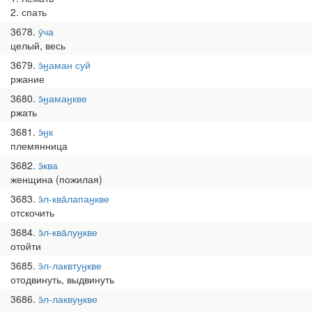
2. спать
3678
ӯча
целый, весь
3679
э̄ӈаман суй
ржание
3680
э̄ӈамаӈкве
ржать
3681
э̄ӈк
племянница
3682
э̄ква
женщина (пожилая)
3683
э̄л-ква̄лапаӈкве
отскочить
3684
э̄л-ква̄луӈкве
отойти
3685
э̄л-лаквтуӈкве
отодвинуть, выдвинуть
3686
э̄л-лаквуӈкве