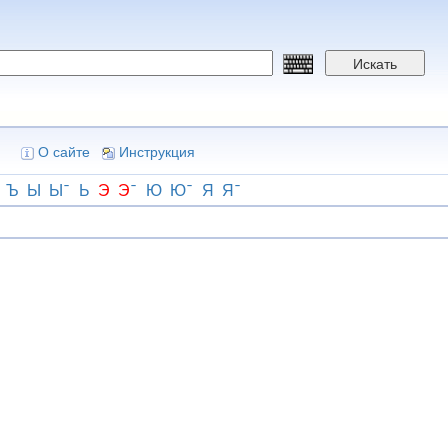
Искать
О сайте
Инструкция
Ъ
Ы
Ы
Ь
Э
Э
Ю
Ю
Я
Я