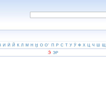
З
И
Ӣ
Й
К
Л
М
Н
Ӈ
О
О
П
Р
С
Т
У
Ӯ
Ф
Х
Ц
Ч
Ш
Щ
Э̄
ЭР