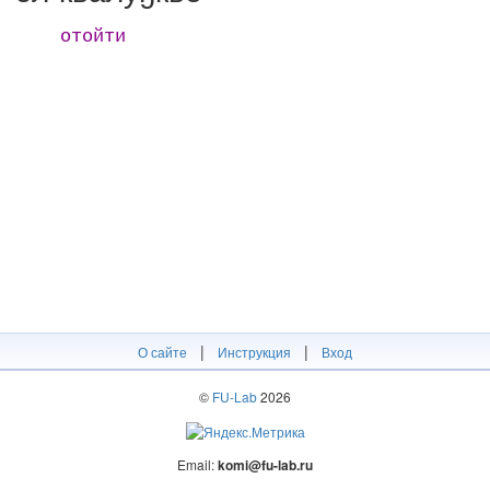
отойти
|
|
О сайте
Инструкция
Вход
©
FU-Lab
2026
Email:
komi@fu-lab.ru