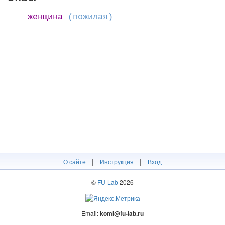
женщина
(пожилая)
|
|
О сайте
Инструкция
Вход
©
FU-Lab
2026
Email:
komi@fu-lab.ru