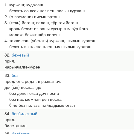
1. куржаш; кудалаш
бежать со всех ног пеш писын куржаш
2. (о времени) писын эрташ
3. (течь) йогаш; велаш, тӱр гоч йогаш
кровь бежит из раны сусыр гыч вӱр йога
молоко бежит шӧр велеш
4. также сов. (убегать) куржаш, шылын куржаш
бежать из плена плен гыч шылын куржаш
82
бежевый
прил.
нарынчалге-кӱрен
83
без
предлог с род.п. в разн.знач.
деч(ын) посна, -де
без денег окса деч посна
без нас мемнан деч посна
◊ не без пользы пайдадыме огыл
84
безбилетный
прил.
билетдыме
85
безбожник