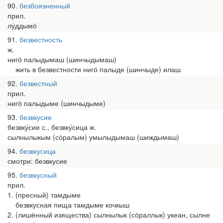
90
безбоязненный
прил.
лӱддымӧ
91
безвестность
ж.
нигӧ палыдымаш (шинчыдымаш)
жить в безвестности нигӧ палыде (шинчыде) илаш
92
безвестный
прил.
нигӧ палыдыме (шинчыдыме)
93
безвкусие
безвку́сие с., безвку́сица ж.
сылнылыкым (сӧралым) умылыдымаш (шиждымаш)
94
безвкусица
смотри: безвкусие
95
безвкусный
прил.
1. (пресный) тамдыме
безвкусная пища тамдыме кочкыш
2. (лишённый изящества) сылнылык (сӧраллык) укеан, сылне