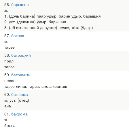
56
барышня
ж.
1. (дочь барина) паяр ӱдыр, барин ӱдыр, барышня
2. уст. (девушка) ӱдыр, барышня
3. (об изнеженной девушке) нечке, тӧка (ӱдыр)
57
батрак
м.
тарзе
58
батрацкий
прил.
тарзе
59
батрачить
несов.
тарзе лияш, тарзылыкеш кошташ
60
батюшка
м. уст. (отец)
ача
61
бахрома
ж.
йолва