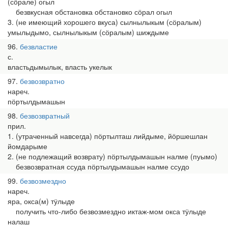
(сӧрале) огыл
безвкусная обстановка обстановко сӧрал огыл
3. (не имеющий хорошего вкуса) сылнылыкым (сӧралым)
умылыдымо, сылнылыкым (сӧралым) шиждыме
96
безвластие
с.
властьдымылык, власть укелык
97
безвозвратно
нареч.
пӧртылдымашын
98
безвозвратный
прил.
1. (утраченный навсегда) пӧртылташ лийдыме, йӧршешлан
йомдарыме
2. (не подлежащий возврату) пӧртылдымашын налме (пуымо)
безвозвратная ссуда пӧртылдымашын налме ссудо
99
безвозмездно
нареч.
яра, окса(м) тӱлыде
получить что-либо безвозмездно иктаж-мом окса тӱлыде
налаш