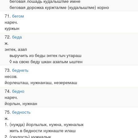
беговая лошадь кудалыштме имне
беговая дорожка куржталме (кудалыштме) корно
71
бегом
нареч.
куржын
72
беда
ж.
эҥгек, азап
выручить из беды эҥгек гыч утараш
◊ на свою беду шкан азапым ыштен
73
беднеть
несов.
йорлешташ, нужнаҥаш, незеремаш
74
бедно
нареч.
йорлын, нужнан
75
бедность
ж.
1. (нужда) йорлылык, нужна, нужналык
жить в бедности нужнаште илаш
2. (скудость) нужналык