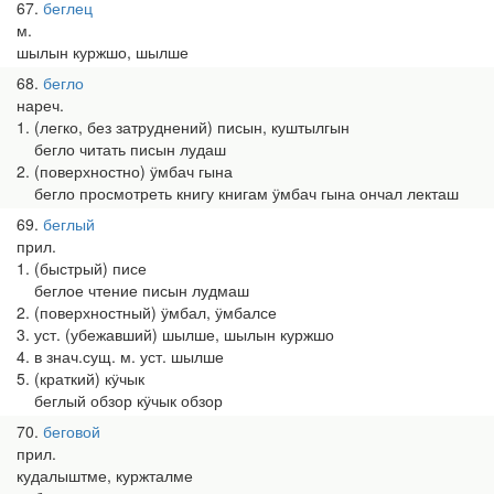
67
беглец
м.
шылын куржшо, шылше
68
бегло
нареч.
1. (легко, без затруднений) писын, куштылгын
бегло читать писын лудаш
2. (поверхностно) ӱмбач гына
бегло просмотреть книгу книгам ӱмбач гына ончал лекташ
69
беглый
прил.
1. (быстрый) писе
беглое чтение писын лудмаш
2. (поверхностный) ӱмбал, ӱмбалсе
3. уст. (убежавший) шылше, шылын куржшо
4. в знач.сущ. м. уст. шылше
5. (краткий) кӱчык
беглый обзор кӱчык обзор
70
беговой
прил.
кудалыштме, куржталме