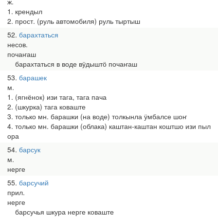
ж.
1. крендыл
2. прост. (руль автомобиля) руль тыртыш
52
барахтаться
несов.
почаҥаш
барахтаться в воде вӱдыштӧ почаҥаш
53
барашек
м.
1. (ягнёнок) изи тага, тага пача
2. (шкурка) тага коваште
3. только мн. барашки (на воде) толкынла ӱмбалсе шоҥ
4. только мн. барашки (облака) каштан-каштан коштшо изи пыл
ора
54
барсук
м.
нерге
55
барсучий
прил.
нерге
барсучья шкура нерге коваште