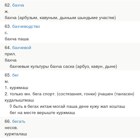
62
бахча
ж.
бахча (арбузым, кавуным, дыньым шындыме участке)
63
бахчеводство
с.
бахча паша
64
бахчевой
прил.
бахча
бахчевые культуры бахча саска (арбуз, кавун, дыне)
65
бег
м.
1. куржмаш
2. только мн. бега спорт. (состязания, гонки) ӱчашен (таҥасен)
кудалыштмаш
◊ быть в бегах иктаж-могай паша дене кужу жап кошташ
бег на месте верыште куржмаш
66
бегать
несов.
куржталаш