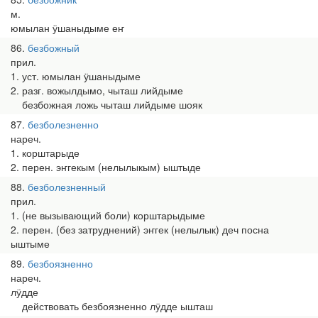
м.
юмылан ӱшаныдыме еҥ
86
безбожный
прил.
1. уст. юмылан ӱшаныдыме
2. разг. вожылдымо, чыташ лийдыме
безбожная ложь чыташ лийдыме шояк
87
безболезненно
нареч.
1. корштарыде
2. перен. эҥгекым (нелылыкым) ыштыде
88
безболезненный
прил.
1. (не вызывающий боли) корштарыдыме
2. перен. (без затруднений) эҥгек (нелылык) деч посна
ыштыме
89
безбоязненно
нареч.
лӱдде
действовать безбоязненно лӱдде ышташ