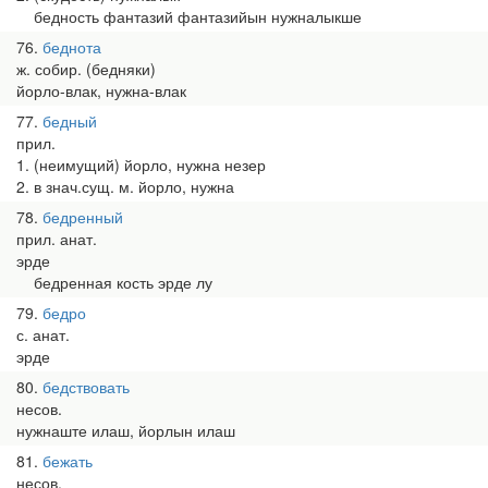
бедность фантазий фантазийын нужналыкше
76
беднота
ж. собир. (бедняки)
йорло-влак, нужна-влак
77
бедный
прил.
1. (неимущий) йорло, нужна незер
2. в знач.сущ. м. йорло, нужна
78
бедренный
прил. анат.
эрде
бедренная кость эрде лу
79
бедро
с. анат.
эрде
80
бедствовать
несов.
нужнаште илаш, йорлын илаш
81
бежать
несов.