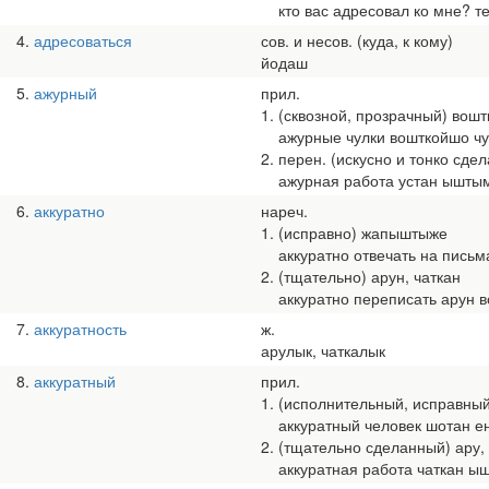
кто вас адресовал ко мне? те
4
адресоваться
сов. и несов. (куда, к кому)
йодаш
5
ажурный
прил.
1. (сквозной, прозрачный) вош
ажурные чулки вошткойшо чу
2. перен. (искусно и тонко сд
ажурная работа устан ышты
6
аккуратно
нареч.
1. (исправно) жапыштыже
аккуратно отвечать на пись
2. (тщательно) арун, чаткан
аккуратно переписать арун в
7
аккуратность
ж.
арулык, чаткалык
8
аккуратный
прил.
1. (исполнительный, исправный
аккуратный человек шотан е
2. (тщательно сделанный) ару,
аккуратная работа чаткан ы