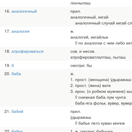
лончылаш
16
аналогичный
прил.
аналогичный, икгай
аналогичный случай икгай сл
17
аналогия
ж.
аналогий, икгайлык
◊ по аналогии с чем-либо ик
18
атрофироваться
сов. и несов.
атрофироватлалташ, пыташ
19
б
смотри: бы
20
баба
ж.
1. прост. (женщина) ӱдырамаш
2. прост. (жена) вате
3. ирон. (о робком мужчине) к
◊ снежная баба лум чуҥга
баба-яга фольк. вувер, вувер
21
бабий
прил.
ӱдырамаш
◊ бабье лето куван кеҥеж
22
бабка
1. ж. смотри: бабушка