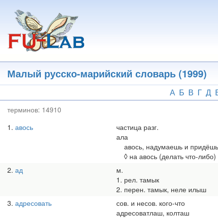
Перейти
к
основному
содержанию
Малый русско-марийский словарь (1999)
А
Б
В
Г
Д
терминов:
14910
1
авось
частица разг.
ала
авось, надумаешь и придёшь 
◊ на авось (делать что-либо)
2
ад
м.
1. рел. тамык
2. перен. тамык, неле илыш
3
адресовать
сов. и несов. кого-что
адресоватлаш, колташ