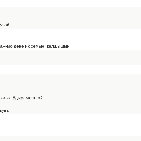
учай
таж-мо дене ик семын, келшышын
ыжмык, ӱдырамаш гай
кува