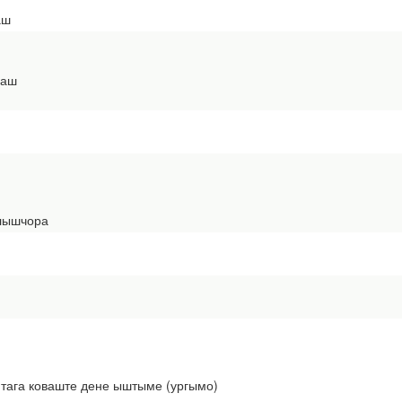
аш
раш
лышчора
 тага коваште дене ыштыме (ургымо)