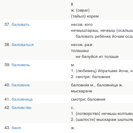
Ⅱ
ж. (овраг)
(тайыл) корем
37
баловать
несов. кого
нечкыштараш, нечкыш (осалыш
баловать ребёнка йочам оса
38
баловаться
несов. разг.
толашаш
не балуйся ит толаше
39
баловень
м.
1. (любимец) йӧратыме йоча, н
2. смотри: баловник
40
баловник
баловни́к м., баловни́ца ж.
мыскараче
41
баловница
смотри: баловник
42
баловство
с.
1. (потворство) нечкыш колты
2. (шалости) мыскарам ыштыл
43
баня
ж.