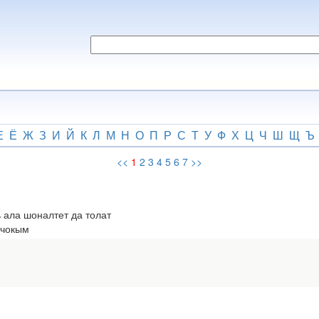
Е
Ё
Ж
З
И
Й
К
Л
М
Н
О
П
Р
С
Т
У
Ф
Х
Ц
Ч
Ш
Щ
Ъ
<<
1
2
3
4
5
6
7
>>
ала шоналтет да толат
 чокым