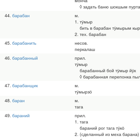
монча
◊ задать баню шокшым пурт
44
барабан
м.
1. тӱмыр
бить в барабан тӱмырым кы
2. тех. барабан
45
барабанить
несов.
перкалаш
46
барабанный
прил.
тӱмыр
барабанный бой тӱмыр йӱк
◊ барабанная перепонка пы
47
барабанщик
м.
тӱмырзӧ
48
баран
м.
тага
49
бараний
прил.
1. тага
бараний рог тага тӱкӧ
2. (сделанный из меха барана)