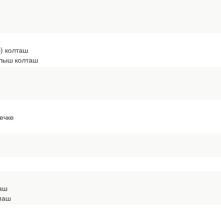
) колташ
лыш колташ
ечке
маш
маш