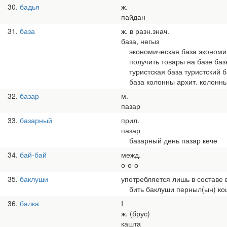
30
бадья
ж.
пайдан
31
база
ж. в разн.знач.
база, негыз
экономическая база экономич
получить товары на базе баз
туристская база туристский б
база колонны архит. колонн
32
базар
м.
пазар
33
базарный
прил.
пазар
базарный день пазар кече
34
бай-бай
межд.
о-о-о
35
баклуши
употребляется лишь в составе
бить баклуши перныл(ын) ко
36
балка
Ⅰ
ж. (брус)
кашта