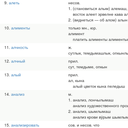
9
алеть
несов.
1. (становиться алым) алемаш,
восток алеет эрвелне кава 
2. (виднеться — об алом) алын
10
алименты
только мн., юр.
алимент
платить алименты алименты
11
алчность
ж.
сутлык, темдымашлык, опкынл
12
алчный
прил.
сут, темдыме, опкын
13
алый
прил.
ал, кына
алый цветок кына пеледыш
14
анализ
м.
1. анализ, лончылымаш
анализ художественного про
2. анализ, шымлымаш
анализ крови вӱрым шымлы
15
анализировать
сов. и несов. что