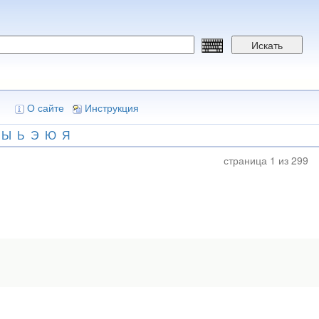
Искать
О сайте
Инструкция
Ы
Ь
Э
Ю
Я
страница 1 из 299