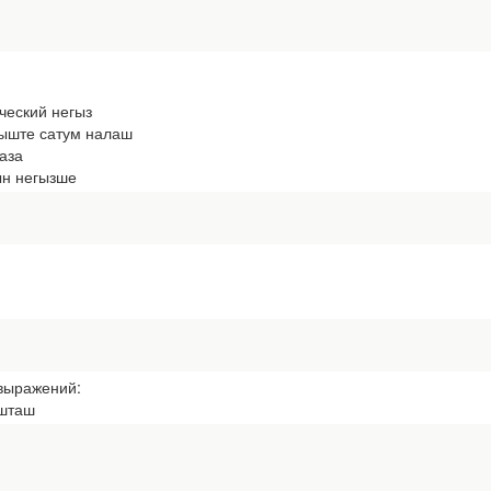
еский негыз
ыште сатум налаш
аза
ын негызше
 выражений:
шташ