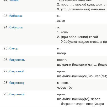
2. прост. (старуха) кува, шоҥго 
3. уст. (повивальная) павышка
23
бабочка
ж.
лыве
24
бабушка
ж.
1. кова
2. (при обращении) ковай
◊ бабушка надвое сказала пал
25
багор
м.
пагор
26
багроветь
несов.
шемалге-йошкарге лияш, йошка
27
багровый
прил.
шемалге-йошкарге, йошкар(ге);
28
багрянец
м. поэт.
чевер тӱс
29
багряный
прил.
шемалге-йошкар(ге), чевер
багряная заря чевер ӱжара