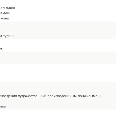
 ал лияш
алемеш
 кояш
м тӱлаш
ык
изведения художественный произведенийым лончылымаш
маш