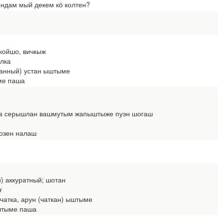
ндам мый декем кӧ колтен?
ткойшо, вичкыж
лка
еланный) устан ыштыме
ме паша
ма серышлан вашмутым жапыштыже пуэн шогаш
озен налаш
) аккуратный; шотан
ҥ
 чатка, арун (чаткан) ыштыме
штыме паша