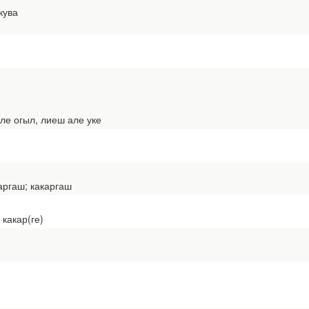
кува
е огыл, лиеш але уке
ргаш; какаргаш
 какар(ге)