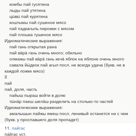
комбы пай гусятина
лыды пай утятина
цӹвӹ пай курятина
коштымы пай сушеное мясо
пай падкагыль пирожки с мясом
пай плошка тушеное мясо
Идиоматические выражения:
пай гань открытая рана
пай вӓрӓ гань очень много; обильно
олмажы пай вӓрӓ гань кечӓ яблок на яблоне очень много
савала йӹдеок пай агыл посл. не всегда удача (букв. не в
каждой ложке мясо)
II
пай
пай, доля, часть
пайыш пыраш войти в долю
тӹнӓр паеш шелӓш разделить на столько-то частей
Идиоматические выражения:
амалышын пайжы ямеш посл. ленивый останется ни с чем
(букв. у проспавшего доля пропадет)
11
пайгас
па́йгас уст.