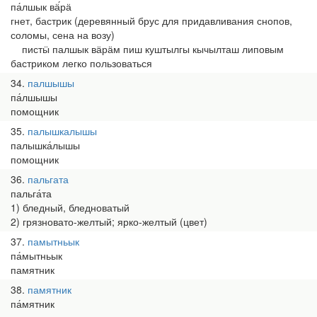
па́лшык вӓ́рӓ
гнет, бастрик (деревянный брус для придавливания снопов,
соломы, сена на возу)
пистӹ палшык вӓрӓм пиш куштылгы кычылташ липовым
бастриком легко пользоваться
34
палшышы
па́лшышы
помощник
35
палышкалышы
палышка́лышы
помощник
36
пальгата
пальга́та
1) бледный, бледноватый
2) грязновато-желтый; ярко-желтый (цвет)
37
памытньык
па́мытньык
памятник
38
памятник
па́мятник