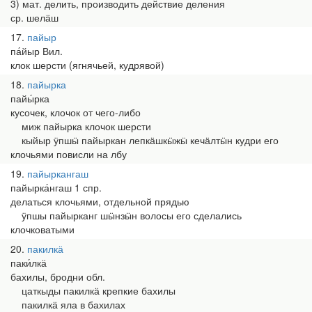
3) мат. делить, производить действие деления
ср. шелӓш
17
пайыр
па́йыр Вил.
клок шерсти (ягнячьей, кудрявой)
18
пайырка
пайы́рка
кусочек, клочок от чего-либо
миж пайырка клочок шерсти
кыйыр ӱпшӹ пайыркан лепкӓшкӹжӹ кечӓлтӹн кудри его
клочьями повисли на лбу
19
пайыркангаш
пайырка́нгаш 1 спр.
делаться клочьями, отдельной прядью
ӱпшы пайырканг шӹнзӹн волосы его сделались
клочковатыми
20
пакилкӓ
паки́лкӓ
бахилы, бродни обл.
цаткыды пакилкӓ крепкие бахилы
пакилкӓ яла в бахилах