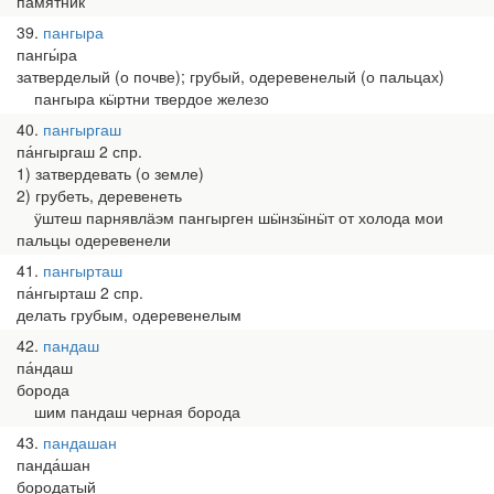
памятник
39
пангыра
пангы́ра
затверделый (о почве); грубый, одеревенелый (о пальцах)
пангыра кӹртни твердое железо
40
пангыргаш
па́нгыргаш 2 спр.
1) затвердевать (о земле)
2) грубеть, деревенеть
ӱштеш парнявлӓэм пангырген шӹнзӹнӹт от холода мои
пальцы одеревенели
41
пангырташ
па́нгырташ 2 спр.
делать грубым, одеревенелым
42
пандаш
па́ндаш
борода
шим пандаш черная борода
43
пандашан
панда́шан
бородатый