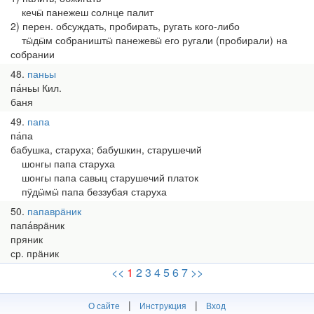
кечӹ панежеш солнце палит
2) перен. обсуждать, пробирать, ругать кого-либо
тӹдӹм собраништӹ панежевӹ его ругали (пробирали) на
собрании
48
паньы
па́ньы Кил.
баня
49
папа
па́па
бабушка, старуха; бабушкин, старушечий
шонгы папа старуха
шонгы папа савыц старушечий платок
пӱдӹмӹ папа беззубая старуха
50
папаврӓник
папа́врӓник
пряник
ср. прӓник
<<
1
2
3
4
5
6
7
>>
|
|
О сайте
Инструкция
Вход