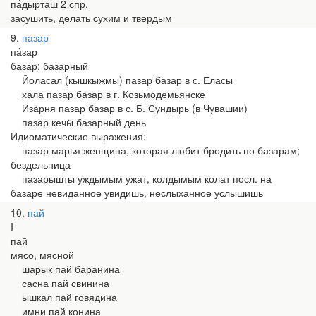
па́дырташ 2 спр.
засушить, делать сухим и твердым
9
пазар
па́зар
базар; базарный
Йоласал (кышкыжмы) пазар базар в с. Еласы
хала пазар базар в г. Козьмодемьянске
Изӓрня пазар базар в с. Б. Сундырь (в Чувашии)
пазар кечӹ базарный день
Идиоматические выражения:
пазар марья женщина, которая любит бродить по базарам;
бездельница
пазарышты уждымым ужат, колдымым колат посл. на
базаре невиданное увидишь, неслыханное услышишь
10
пай
I
пай
мясо, мясной
шарык пай баранина
сасна пай свинина
ышкал пай говядина
имни пай конина