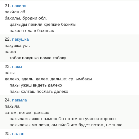
21
пакиля
паки́ля лб.
бахилы, бродни обл.
цаткыды пакиля крепкие бахилы
пакиля яла в бахилах
22
пакушка
паку́шка уст.
пачка
табак пакушка пачка табаку
23
пакы
па́кы
далеко, вдаль, далее, дальше; ср. ымбакы
пакы ужаш видеть далеко
пакы колташ послать далеко
24
пакыла
паќыла
затем, потом; дальше
пакылажы яжон тыменьӹн потом он учился хорошо
пакылажы ма лиэш, ам пӹлӹ что будет потом, не знаю
25
палан