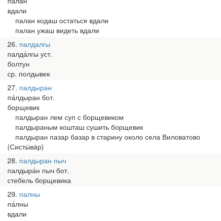
па́лан
вдали
палан кодаш остаться вдали
палан ужаш видеть вдали
26
палдалгы
палда́лгы уст.
болтун
ср. полдывек
27
палдыран
па́лдыран бот.
борщевик
палдыран лем суп с борщевиком
палдыраным кошташ сушить борщевик
палдыран пазар базар в старину около села Виловатово
(Систӹвӓр)
28
палдыран пыч
палдыра́н пыч бот.
стебель борщевика
29
палны
па́лны
вдали