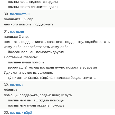
палны каеш виднеется вдали
палны шакта слышится вдали
30
палшалташ
палша́лташ 2 спр.
немного помочь, поддержать
31
палшаш
па́лшаш 2 спр.
помогать, поддерживать, оказывать поддержку, содействовать
чему-либо, способствовать чему-либо
йӓллӓн палшаш помогать другим
Составные глаголы:
палшен пуаш помочь
веремӓштӹ келеш палшаш нужно помогать вовремя
Идиоматические выражения:
кӱ нимат ак ӹштӹ, тӹдӹлӓн палшаш бездельничать
32
палшык
па́лшык
помощь, поддержка, содействие; услуга
палшыкым вычаш ждать помощь
палшыкым пуаш оказать помощь
33
палшык вӓрӓ