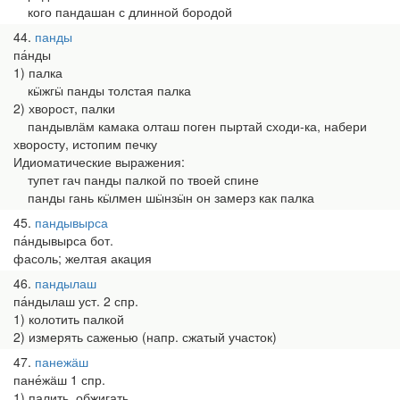
кого пандашан с длинной бородой
44
панды
па́нды
1) палка
кӹжгӹ панды толстая палка
2) хворост, палки
пандывлӓм камака олташ поген пыртай сходи-ка, набери
хворосту, истопим печку
Идиоматические выражения:
тупет гач панды палкой по твоей спине
панды гань кӹлмен шӹнзӹн он замерз как палка
45
пандывырса
па́ндывырса бот.
фасоль; желтая акация
46
пандылаш
па́ндылаш уст. 2 спр.
1) колотить палкой
2) измерять саженью (напр. сжатый участок)
47
панежӓш
пане́жӓш 1 спр.
1) палить, обжигать