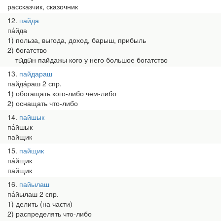
рассказчик, сказочник
12
пайда
па́йда
1) польза, выгода, доход, барыш, прибыль
2) богатство
тӹдӹн пайдажы кого у него большое богатство
13
пайдараш
пайда́раш 2 спр.
1) обогащать кого-либо чем-либо
2) оснащать что-либо
14
пайшык
па́йшык
пайщик
15
пайщик
па́йщик
пайщик
16
пайылаш
па́йылаш 2 спр.
1) делить (на части)
2) распределять что-либо