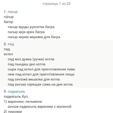
страница 1 из 22
1
пагыр
па́гыр
багор
пагыр вурды рукоятка багра
пагыр крӱк крюк багра
пагыр керем веревка для багра
2
пад
пад
котел
пад кӹл дужка (ручка) котла
пад пындаш дно котла
сыра пад котел для приготовления пива
лем пад котел для приготовления пищи
пад ӹнгӹжӓ вешалка для котла
пад ӹнгшӹ горящая сажа на дне котла
3
падкагыль
падка́гыль Кул.
1) вареники, пельмени
ӹнгӹж падкагыль вареники с малиной
2) пирожки