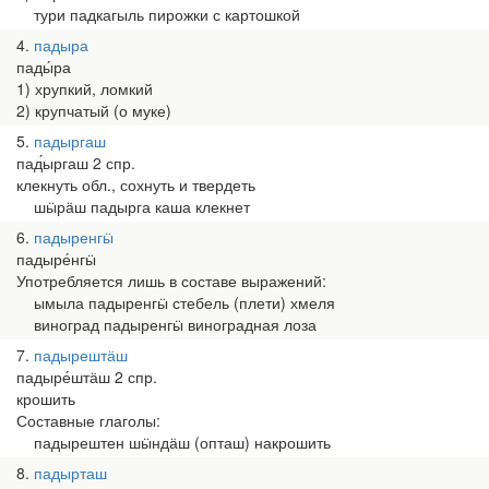
тури падкагыль пирожки с картошкой
4
падыра
пады́ра
1) хрупкий, ломкий
2) крупчатый (о муке)
5
падыргаш
пад́ыргаш 2 спр.
клекнуть обл., сохнуть и твердеть
шӹрӓш падырга каша клекнет
6
падыренгӹ
падыре́нгӹ
Употребляется лишь в составе выражений:
ымыла падыренгӹ стебель (плети) хмеля
виноград падыренгӹ виноградная лоза
7
падырештӓш
падыре́штӓш 2 спр.
крошить
Составные глаголы:
падырештен шӹндӓш (опташ) накрошить
8
падырташ