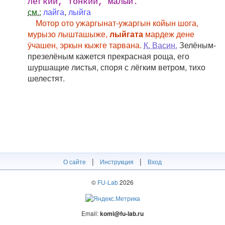
лёгкий, тонкий, малый.
см.:
лайга
,
лыйга
Мотор ото ужаргынат-ужаргын койын шога,
мурызо лышташыже,
лыйгата
мардеж дене
ӱчашен, эркын кыжге тарвана.
К. Васин.
Зелёным-
презелёным кажется прекрасная роща, его
шуршащие листья, споря с лёгким ветром, тихо
шелестят.
|
|
О сайте
Инструкция
Вход
©
FU-Lab
2026
Email:
komi@fu-lab.ru