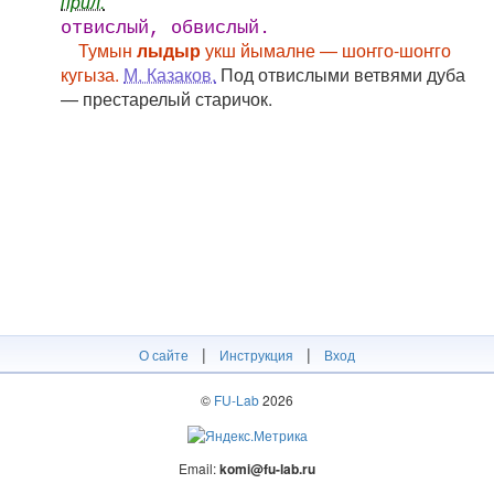
прил.
отвислый, обвислый.
Тумын
лыдыр
укш йымалне — шоҥго-шоҥго
кугыза.
М. Казаков.
Под отвислыми ветвями дуба
— престарелый старичок.
|
|
О сайте
Инструкция
Вход
©
FU-Lab
2026
Email:
komi@fu-lab.ru