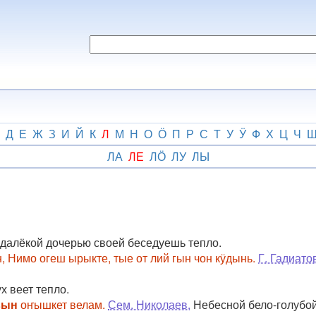
Д
Е
Ж
З
И
Й
К
Л
М
Н
О
Ӧ
П
Р
С
Т
У
Ӱ
Ф
Х
Ц
Ч
ЛА
ЛЕ
ЛӦ
ЛУ
ЛЫ
далёкой дочерью своей беседуешь тепло.
, Нимо огеш ырыкте, тые от лий гын чон кӱдынь.
Г. Гадиато
х веет тепло.
вын
оҥышкет велам.
Сем. Николаев.
Небесной бело-голубой 