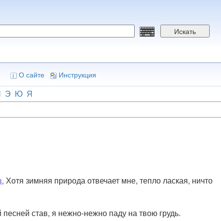
Искать
О сайте
Инструкция
Ш
Э
Ю
Я
в.
Хотя зимняя природа отвечает мне, тепло лаская, ничто
песней став, я нежно-нежно паду на твою грудь.