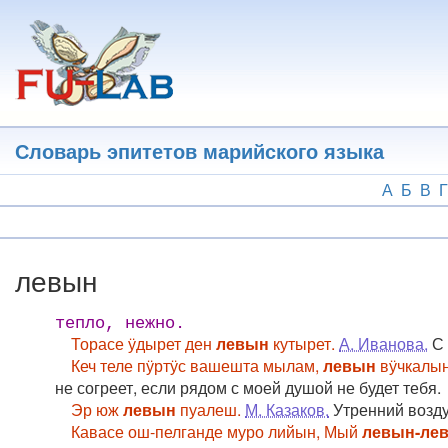
Перейти
к
основному
содержанию
Словарь эпитетов марийского языка
А
Б
В
Г
левын
тепло, нежно.
Торасе ӱдырет ден
левын
кутырет.
А. Иванова.
С 
Кеч теле пӱртӱс вашешта мылам,
левын
вӱчкалын
не согреет, если рядом с моей душой не будет тебя.
Эр юж
левын
пуалеш.
М. Казаков.
Утренний возду
Кавасе ош-пелганде муро лийын, Мый
левын-ле