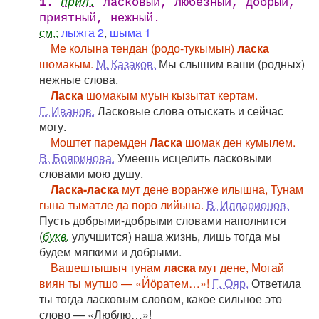
1.
прил.
ласковый, любезный, добрый,
приятный, нежный.
см.:
лыжга 2
,
шыма 1
Ме колына тендан (родо-тукымын)
ласка
шомакым.
М. Казаков.
Мы слышим ваши (родных)
нежные слова.
Ласка
шомакым муын кызытат кертам.
Г. Иванов.
Ласковые слова отыскать и сейчас
могу.
Моштет паремден
Ласка
шомак ден кумылем.
В. Бояринова.
Умеешь исцелить ласковыми
словами мою душу.
Ласка-ласка
мут дене вораҥже илышна, Тунам
гына тыматле да поро лийына.
В. Илларионов.
Пусть добрыми-добрыми словами наполнится
(
букв.
улучшится) наша жизнь, лишь тогда мы
будем мягкими и добрыми.
Вашештышыч тунам
ласка
мут дене, Могай
виян ты мутшо — «Йӧратем…»!
Г. Ояр.
Ответила
ты тогда ласковым словом, какое сильное это
слово — «Люблю…»!