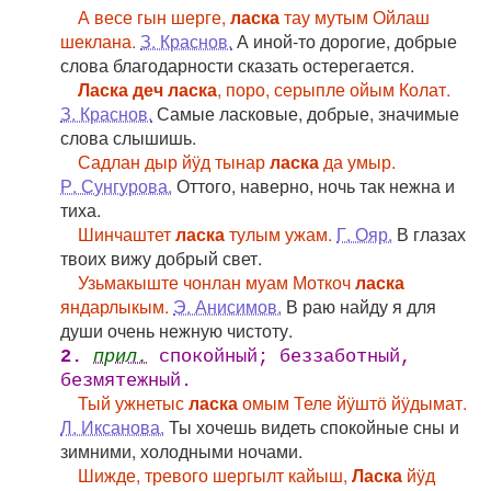
А весе гын шерге,
ласка
тау мутым Ойлаш
шеклана.
З. Краснов.
А иной-то дорогие, добрые
слова благодарности сказать остерегается.
Ласка деч ласка
, поро, серыпле ойым Колат.
З. Краснов.
Самые ласковые, добрые, значимые
слова слышишь.
Садлан дыр йӱд тынар
ласка
да умыр.
Р. Сунгурова.
Оттого, наверно, ночь так нежна и
тиха.
Шинчаштет
ласка
тулым ужам.
Г. Ояр.
В глазах
твоих вижу добрый свет.
Узьмакыште чонлан муам Моткоч
ласка
яндарлыкым.
Э. Анисимов.
В раю найду я для
души очень нежную чистоту.
2.
прил.
спокойный; беззаботный,
безмятежный.
Тый ужнетыс
ласка
омым Теле йӱштӧ йӱдымат.
Л. Иксанова.
Ты хочешь видеть спокойные сны и
зимними, холодными ночами.
Шижде, тревого шергылт кайыш,
Ласка
йӱд