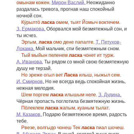
омынам кожен.
Мирон Васлий.
Неожиданно
раздалась тревога, прогнав наш спокойный
ночной сон.
Кӱрылтӧ
ласка
омем, тыят Йомыч воктечем.
З. Ермакова.
Оборвался мой безмятежный сон, и
ты исчез.
Эргым,
ласка
омо дене папалте.
Т. Петухов-
Локама.
Мой мальчик, спи безмятежным сном.
Тый мыйын пеленем
ласка
чонет ит турж.
А. Иванова.
Ты рядом со мной свою безмятежную
душу не терзай.
Но эреже огыл вет
Ласка
илыш, ныжыл сем.
И. Смирнов.
Но не всегда ведь спокойная жизнь,
нежная мелодия.
Шем поргем
ласка
илышым неле.
З. Дудина.
Чёрная пропасть поглотила безмятежную жизнь.
Пӧлеклем
ласка
жапым, куаным тылат.
М. Казаков.
Подарю безмятежное время, радость
тебе.
Рвезе, волгыдо чонеш Тек
ласка
пиал шочеш.
В. Абукаев-Эмгак.
В юной, светлой душе пусть