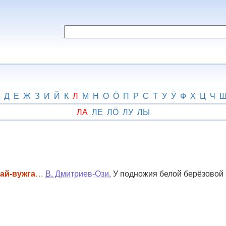
Д
Е
Ж
З
И
Й
К
Л
М
Н
О
Ӧ
П
Р
С
Т
У
Ӱ
Ф
Х
Ц
Ч
ЛА
ЛЕ
ЛӦ
ЛУ
ЛЫ
ай-вужга
…
В. Дмитриев-Ози.
У подножия белой берёзовой