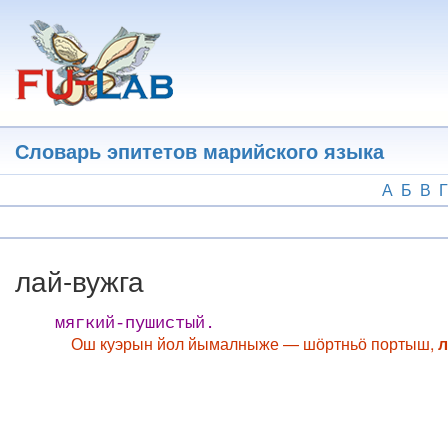
Перейти
к
основному
содержанию
Словарь эпитетов марийского языка
А
Б
В
Г
лай-вужга
мягкий-пушистый.
Ош куэрын йол йымалныже — шӧртньӧ портыш,
л