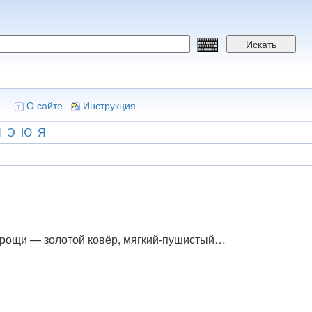
Искать
О сайте
Инструкция
Ш
Э
Ю
Я
 рощи — золотой ковёр, мягкий-пушистый…