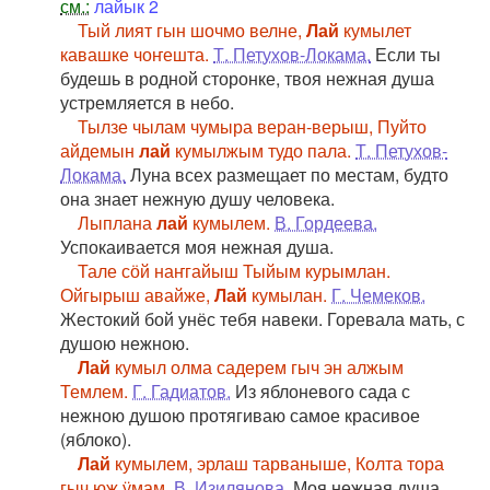
см.:
лайык 2
Тый лият гын шочмо велне,
Лай
кумылет
кавашке чоҥешта.
Т. Петухов-Локама.
Если ты
будешь в родной сторонке, твоя нежная душа
устремляется в небо.
Тылзе чылам чумыра веран-верыш, Пуйто
айдемын
лай
кумылжым тудо пала.
Т. Петухов-
Локама.
Луна всех размещает по местам, будто
она знает нежную душу человека.
Лыплана
лай
кумылем.
В. Гордеева.
Успокаивается моя нежная душа.
Тале сӧй наҥгайыш Тыйым курымлан.
Ойгырыш авайже,
Лай
кумылан.
Г. Чемеков.
Жестокий бой унёс тебя навеки. Горевала мать, с
душою нежною.
Лай
кумыл олма садерем гыч эн алжым
Темлем.
Г. Гадиатов.
Из яблоневого сада с
нежною душою протягиваю самое красивое
(яблоко).
Лай
кумылем, эрлаш тарваныше, Колта тора
гыч юж ӱмам.
В. Изилянова.
Моя нежная душа,