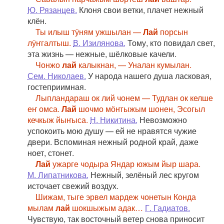
Ю. Рязанцев.
Клоня свои ветки, плачет нежный
клён.
Ты илыш тӱням ужшылан —
Лай
порсын
лӱҥгалтыш.
В. Изилянова.
Тому, кто повидал свет,
эта жизнь — нежные, шёлковые качели.
Чонжо
лай
калыкнан, — Уналан кумылан.
Сем. Николаев.
У народа нашего душа ласковая,
гостеприимная.
Лыпландараш ок лий чонем — Тудлан ок келше
еҥ омса.
Лай
шочмо мӧҥгыжым шонен, Эсогыл
кечкыж йыҥыса.
Н. Никитина.
Невозможно
успокоить мою душу — ей не нравятся чужие
двери. Вспоминая нежный родной край, даже
ноет, стонет.
Лай
ужарге чодыра Яндар южым йыр шара.
М. Липатникова.
Нежный, зелёный лес кругом
источает свежий воздух.
Шижам, тыге эрвел мардеж чонетын Конда
мылам
лай
шокшыжым адак…
Г. Гадиатов.
Чувствую, так восточный ветер снова приносит