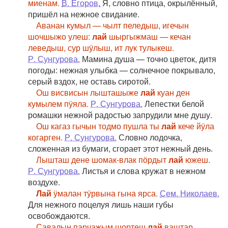
миенам.
В. Егоров.
Я, словно птица, окрылённый,
пришёл на нежное свидание.
Аванан кумыл — чылт пеледыш, игечын
шочшыжо улеш:
лай
шыргыжмаш — кечан
леведыш, сур шӱлыш, ит лук тулыкеш.
Р. Сунгурова.
Мамина душа — точно цветок, дитя
погоды: нежная улыбка — солнечное покрывало,
серый вздох, не оставь сиротой.
Ош висвисын лышташыже
лай
куан ден
кумылем пӱяла.
Р. Сунгурова.
Лепестки белой
ромашки нежной радостью запрудили мне душу.
Ош кагаз гычын тодмо пушла ты
лай
кече йӱла
когарген.
Р. Сунгурова.
Словно лодочка,
сложенная из бумаги, сгорает этот нежный день.
Лышташ дене шомак-влак пӧрдыт
лай
южеш.
Р. Сунгурова.
Листья и слова кружат в нежном
воздухе.
Лай
ӱмалан тӱрвына гына ярса.
Сем. Николаев.
Для нежного поцелуя лишь наши губы
освобождаются.
Савалын парчажым шортеш
лай
ваштар.