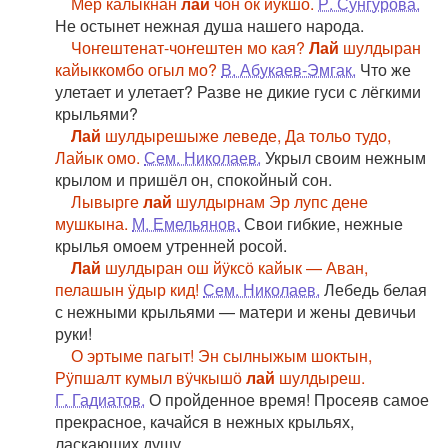
Мер калыкнан
лай
чон ок йӱкшӧ.
Р. Сунгурова.
Не остынет нежная душа нашего народа.
Чоҥештенат-чоҥештен мо кая?
Лай
шулдыран
кайыккомбо огыл мо?
В. Абукаев-Эмгак.
Что же
улетает и улетает? Разве не дикие гуси с лёгкими
крыльями?
Лай
шулдырешыже леведе, Да тольо тудо,
Лайык омо.
Сем. Николаев.
Укрыл своим нежным
крылом и пришёл он, спокойный сон.
Лывырге
лай
шулдырнам Эр лупс дене
мушкына.
М. Емельянов.
Свои гибкие, нежные
крылья омоем утренней росой.
Лай
шулдыран ош йӱксӧ кайык — Аван,
пелашын ӱдыр кид!
Сем. Николаев.
Лебедь белая
с нежными крыльями — матери и жены девичьи
руки!
О эртыме пагыт! Эн сылныжым шоктын,
Рӱпшалт кумыл вӱчкышӧ
лай
шулдыреш.
Г. Гадиатов.
О пройденное время! Просеяв самое
прекрасное, качайся в нежных крыльях,
ласкающих душу.