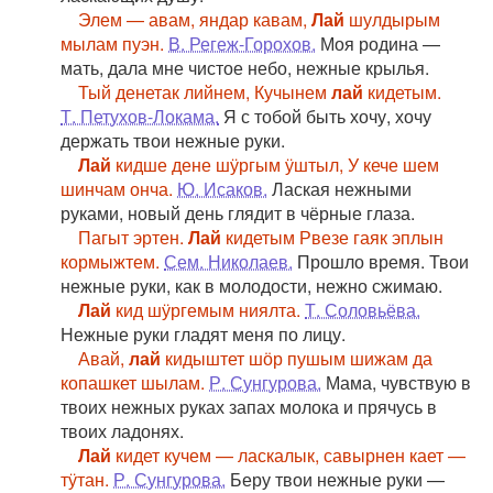
Элем — авам, яндар кавам,
Лай
шулдырым
мылам пуэн.
В. Регеж-Горохов.
Моя родина —
мать, дала мне чистое небо, нежные крылья.
Тый денетак лийнем, Кучынем
лай
кидетым.
Т. Петухов-Локама.
Я с тобой быть хочу, хочу
держать твои нежные руки.
Лай
кидше дене шӱргым ӱштыл, У кече шем
шинчам онча.
Ю. Исаков.
Лаская нежными
руками, новый день глядит в чёрные глаза.
Пагыт эртен.
Лай
кидетым Рвезе гаяк эплын
кормыжтем.
Сем. Николаев.
Прошло время. Твои
нежные руки, как в молодости, нежно сжимаю.
Лай
кид шӱргемым ниялта.
Т. Соловьёва.
Нежные руки гладят меня по лицу.
Авай,
лай
кидыштет шӧр пушым шижам да
копашкет шылам.
Р. Сунгурова.
Мама, чувствую в
твоих нежных руках запах молока и прячусь в
твоих ладонях.
Лай
кидет кучем — ласкалык, савырнен кает —
тӱтан.
Р. Сунгурова.
Беру твои нежные руки —