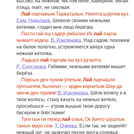
высоко, на нежном, чистом небе, наверное, белая
птица, поёт, не смолкая.
Лай
парчажым Тарваталын, Ниялта шӱргем куэ.
Сем. Николаев.
Шевеля своими нежными
ветвями, гладит мне лицо берёзка.
Посто гай ош садер ӱмбалне Ик
лай
парча
чымалт кодеш.
В. Изилянова.
Над садом, похожим
на белое полотно, устремляется вверх одна
нежная веточка.
Ладыра
лай
парчам ош куэ рӱзалта.
Р. Сунгурова.
Гибкими, нежными ветвями машет
берёза.
Порсын ден пунем ӱпетым,
Лай
парчаште
лӱҥгыктем, Кынелат — эрден корнетым Шер да
чинче ден тӱрлем!
В. Изилянова.
Шёлк вплету я в
твои волосы, стану качать на нежных ветвях,
проснёшься — утром вышью твою дорогу
бисером и блёстками!
Туге гын ок пелед
лай
олык, Ок йоҥго шӱшпык
таҥын муро сем.
Т. Очеева.
Если так, не зацветёт
нежный луг, не зазвучит песня друга-соловья.