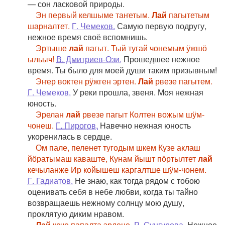
— сон ласковой природы.
Эн первый келшыме таҥетым.
Лай
пагытетым
шарналтет.
Г. Чемеков.
Самую первую подругу,
нежное время своё вспомнишь.
Эртыше
лай
пагыт. Тый тугай чонемым ӱжшӧ
ыльыч!
В. Дмитриев-Ози.
Прошедшее нежное
время. Ты было для моей души таким призывным!
Эҥер воктен рӱжген эртен.
Лай
рвезе пагытем.
Г. Чемеков.
У реки прошла, звеня. Моя нежная
юность.
Эрелан
лай
рвезе пагыт Колтен вожым шӱм-
чонеш.
Г. Пирогов.
Навечно нежная юность
укоренилась в сердце.
Ом пале, пеленет тугодым шкем Кузе аклаш
йӧратымаш каваште, Кунам йышт пӧртылтет
лай
кечыланже Ир койышеш каргалтше шӱм-чонем.
Г. Гадиатов.
Не знаю, как тогда рядом с тобою
оценивать себя в небе любви, когда ты тайно
возвращаешь нежному солнцу мою душу,
проклятую диким нравом.
Лай
кече папалта эрдене.
Р. Сунгурова.
Нежное