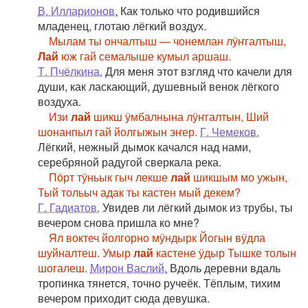
В. Илларионов.
Как только что родившийся
младенец, глотаю лёгкий воздух.
Мылам ты ончалтыш — чонемлан лӱҥгалтыш,
Лай
юж гай семалыше кумыл аршаш.
Т. Пчёлкина.
Для меня этот взгляд что качели для
души, как ласкающий, душевный венок лёгкого
воздуха.
Изи
лай
шикш ӱмбалнына лӱҥгалтын, Ший
шонанпыл гай йолгыжын эҥер.
Г. Чемеков.
Лёгкий, нежный дымок качался над нами,
серебряной радугой сверкала река.
Пӧрт тӱньык гыч лекше
лай
шикшым мо ужын,
Тый тольыч адак ты кастен мый декем?
Г. Гадиатов.
Увидев ли лёгкий дымок из трубы, ты
вечером снова пришла ко мне?
Ял воктеч йолгорно мӱндырк Йогын вӱдла
шуйналтеш. Умыр
лай
кастене ӱдыр Тышке толын
шогалеш.
Мирон Васлий.
Вдоль деревни вдаль
тропинка тянется, точно ручеёк. Тёплым, тихим
вечером приходит сюда девушка.