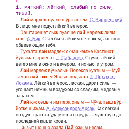
I.
1.
мягкий; лёгкий, слабый по силе,
тихий.
Лай
мардеж пуале шӱргышкем.
С. Вишневский.
В лицо мне подул лёгкий ветерок.
Ваштарешет лыж пуалше
лай
мардеж лиям
ыле.
А. Бик.
Стал бы я лёгким ветерком, ласково
обвевающим тебя.
Тӱкалта
лай
мардеж окнашкемже Кастенат,
йӱдымат, эрденат.
Г. Сабанцев.
Стучит лёгкий
ветер мне в окно и вечером, и ночью, и утром.
Лай
мардеж вӱчкалын Пӧлекла куатым — Мӱй
таман
лай
южым Эплын подылта.
Т. Петухов-
Локама.
Лёгкий ветерок, лаская, дарит силы —
угощает нежным воздухом со сладким, медовым
запахом.
Лай
юж семын ям пера оҥым — Чӱчалтыш вӱр
йотке шижам.
А. Александров-Арсак.
Как лёгкий
воздух, красота ударяется в грудь — чувствую до
последней капли крови.
Кызыт шочшо азала
Лай
южым нелам.