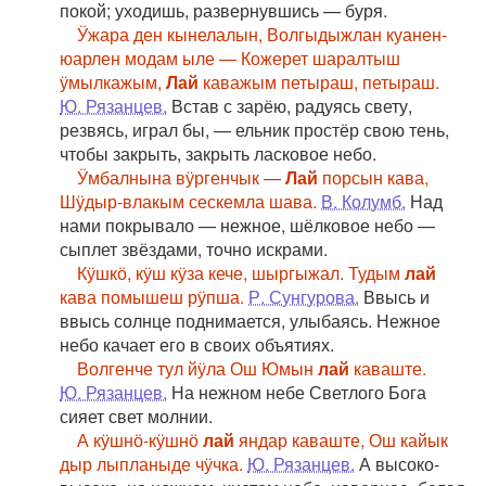
покой; уходишь, развернувшись — буря.
Ӱжара ден кынелалын, Волгыдыжлан куанен-
юарлен модам ыле — Кожерет шаралтыш
ӱмылкажым,
Лай
каважым петыраш, петыраш.
Ю. Рязанцев.
Встав с зарёю, радуясь свету,
резвясь, играл бы, — ельник простёр свою тень,
чтобы закрыть, закрыть ласковое небо.
Ӱмбалнына вӱргенчык —
Лай
порсын кава,
Шӱдыр-влакым сескемла шава.
В. Колумб.
Над
нами покрывало — нежное, шёлковое небо —
сыплет звёздами, точно искрами.
Кӱшкӧ, кӱш кӱза кече, шыргыжал. Тудым
лай
кава помышеш рӱпша.
Р. Сунгурова.
Ввысь и
ввысь солнце поднимается, улыбаясь. Нежное
небо качает его в своих объятиях.
Волгенче тул йӱла Ош Юмын
лай
каваште.
Ю. Рязанцев.
На нежном небе Светлого Бога
сияет свет молнии.
А кӱшнӧ-кӱшнӧ
лай
яндар каваште, Ош кайык
дыр лыпланыде чӱчка.
Ю. Рязанцев.
А высоко-