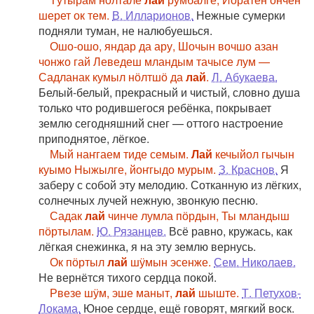
шерет ок тем.
В. Илларионов.
Нежные сумерки
подняли туман, не налюбуешься.
Ошо-ошо, яндар да ару, Шочын вочшо азан
чонжо гай Леведеш мландым тачысе лум —
Садланак кумыл нӧлтшӧ да
лай
.
Л. Абукаева.
Белый-белый, прекрасный и чистый, словно душа
только что родившегося ребёнка, покрывает
землю сегодняшний снег — оттого настроение
приподнятое, лёгкое.
Мый наҥгаем тиде семым.
Лай
кечыйол гычын
куымо Ныжылге, йоҥгыдо мурым.
З. Краснов.
Я
заберу с собой эту мелодию. Сотканную из лёгких,
солнечных лучей нежную, звонкую песню.
Садак
лай
чинче лумла пӧрдын, Ты мландыш
пӧртылам.
Ю. Рязанцев.
Всё равно, кружась, как
лёгкая снежинка, я на эту землю вернусь.
Ок пӧртыл
лай
шӱмын эсенже.
Сем. Николаев.
Не вернётся тихого сердца покой.
Рвезе шӱм, эше маныт,
лай
шыште.
Т. Петухов-
Локама.
Юное сердце, ещё говорят, мягкий воск.