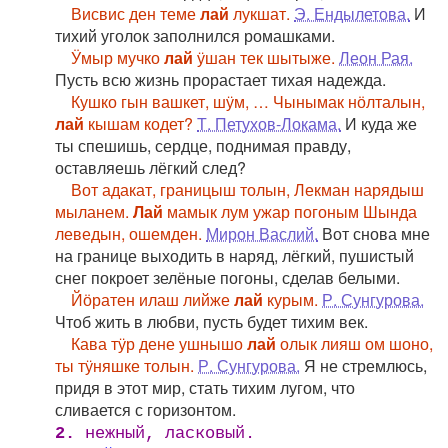
Висвис ден теме
лай
лукшат.
Э. Ендылетова.
И
тихий уголок заполнился ромашками.
Ӱмыр мучко
лай
ӱшан тек шытыже.
Леон Рая.
Пусть всю жизнь прорастает тихая надежда.
Кушко гын вашкет, шӱм, … Чынымак нӧлталын,
лай
кышам кодет?
Т. Петухов-Локама.
И куда же
ты спешишь, сердце, поднимая правду,
оставляешь лёгкий след?
Вот адакат, границыш толын, Лекман нарядыш
мыланем.
Лай
мамык лум ужар погоным Шында
леведын, ошемден.
Мирон Васлий.
Вот снова мне
на границе выходить в наряд, лёгкий, пушистый
снег покроет зелёные погоны, сделав белыми.
Йӧратен илаш лийже
лай
курым.
Р. Сунгурова.
Чтоб жить в любви, пусть будет тихим век.
Кава тӱр дене ушнышо
лай
олык лияш ом шоно,
ты тӱняшке толын.
Р. Сунгурова.
Я не стремлюсь,
придя в этот мир, стать тихим лугом, что
сливается с горизонтом.
2.
нежный, ласковый.