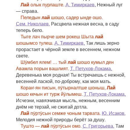
Лай
олык пурлаште.
А. Тимиркаев.
Нежный луг
— справа.
Пеледын
лай
шошо, садер ынде ошо.
Сем. Николаев.
Расцвела нежная весна, в саду
теперь бело.
Тыге лач пырче шем рокеш Шыта
лай
шошымсо тулеш.
А. Тимиркаев.
Так лишь зерно
прорастает в чёрной земле в весеннем, нежном
свете.
Шӱмбел ялем! … тый
лай
шошо кумыл ден
Авамла порын вашлият.
Т. Петухов-Локама.
Деревенька моя родная! Ты встречаешь с нежной,
весенней лаской, по-доброму, как моя мать.
Кораҥ-ян писын, пӱтырналтше шоныш,
Лай
шошо кечын ит турж йӱлымеш.
Т. Петухов-Локама.
Исчезни, навязчивая мысль, нежным, весенним
днём не терзай, не сжигай дотла.
Лай
пӱртӱсын семже чоным тарвата.
Ю. Исаков.
Мелодия нежной природы берёт за душу.
Тушто —
лай
пӱртӱсын омо.
С. Григорьева.
Там