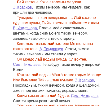
Лай
кастене Кок еҥ толмым ме ужна.
З. Краснов.
Тихим вечером мы увидели, как
пришли два человека.
Тувырем — пиал пеледышан …
Лай
кастене
кудашам кунам, Тыйын велыш шойыштем окнам.
В. Изилянова.
Платье моё с счастливыми
цветами, когда снимаю его тихим вечером,
занавешиваю окно в твою сторону.
Кеҥежым, телым
лай
кастене Ме шогышна
капка воктене.
А. Тимиркаев.
Летом, зимою
тихими вечерами мы стояли у ворот.
Ом мондо
лай
водым Кумда Юл воктен.
Сем. Николаев.
Не забуду тихий вечер у широкой
Волги.
Южгата
лай
водын Мӧҥгӧ толмо годым Мланде
Йол йымалне Тайныштын нумале.
З. Краснов.
Прохладным, тихим вечером, когда я шёл домой,
земля под ногами, качаясь, держала меня.
Конча саман-эҥер
лай
йӱдым.
Сем. Николаев.
Снится время-река тихой ночью.
Тӱтырам нӧлтале
лай
рӱмбалге, Йӧратен ончен