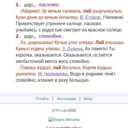
1.
нар.
ласково.
(Айдеме) Эр кечым саламла,
лай
шыргыжалын,
Куан дене ал кечым ончалеш.
В. Егоров.
(Человек)
Приветствует утреннее солнце, ласково
улыбаясь, с радостью смотрит на красное солнце.
2.
нар.
спокойно.
Ах, шарнымаш! Кӱчык улат улмаш.
Лай
илышаш
Кумыл кодеш улмаш.
З. Дудина.
Ах память! Ты
коротка, оказывается. Оказывается, остаётся
несбыточной мечта жить спокойно.
Памаш вӱдшӧ,
лай
йогалын, Корем вӱдыш
ушналеш.
М. Чермакова.
Вода в роднике течёт
спокойно, втекает в реку большую.
|
|
О сайте
Инструкция
Вход
©
FU-Lab
2026
Email:
komi@fu-lab.ru