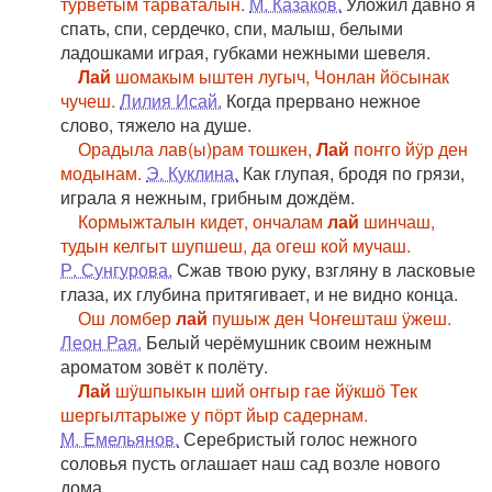
тӱрветым тарваталын.
М. Казаков.
Уложил давно я
спать, спи, сердечко, спи, малыш, белыми
ладошками играя, губками нежными шевеля.
Лай
шомакым ыштен лугыч, Чонлан йӧсынак
чучеш.
Лилия Исай.
Когда прервано нежное
слово, тяжело на душе.
Орадыла лав(ы)рам тошкен,
Лай
поҥго йӱр ден
модынам.
Э. Куклина.
Как глупая, бродя по грязи,
играла я нежным, грибным дождём.
Кормыжталын кидет, ончалам
лай
шинчаш,
тудын келгыт шупшеш, да огеш кой мучаш.
Р. Сунгурова.
Сжав твою руку, взгляну в ласковые
глаза, их глубина притягивает, и не видно конца.
Ош ломбер
лай
пушыж ден Чоҥешташ ӱжеш.
Леон Рая.
Белый черёмушник своим нежным
ароматом зовёт к полёту.
Лай
шӱшпыкын ший оҥгыр гае йӱкшӧ Тек
шергылтарыже у пӧрт йыр садернам.
М. Емельянов.
Серебристый голос нежного
соловья пусть оглашает наш сад возле нового
дома.