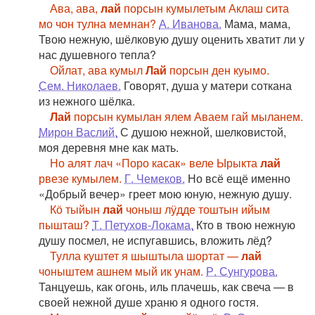
Ава, ава,
лай
порсын кумылетым Аклаш сита
мо чон тулна мемнан?
А. Иванова.
Мама, мама,
Твою нежную, шёлковую душу оценить хватит ли у
нас душевного тепла?
Ойлат, ава кумыл
Лай
порсын ден куымо.
Сем. Николаев.
Говорят, душа у матери соткана
из нежного шёлка.
Лай
порсын кумылан ялем Аваем гай мыланем.
Мирон Васлий.
С душою нежной, шелковистой,
моя деревня мне как мать.
Но алят лач «Поро касак» веле Ырыкта
лай
рвезе кумылем.
Г. Чемеков.
Но всё ещё именно
«Добрый вечер» греет мою юную, нежную душу.
Кӧ тыйын
лай
чоныш лӱдде тоштын ийым
пышташ?
Т. Петухов-Локама.
Кто в твою нежную
душу посмел, не испугавшись, вложить лёд?
Тулла куштет я шыштыла шортат —
лай
чоныштем ашнем мый ик унам.
Р. Сунгурова.
Танцуешь, как огонь, иль плачешь, как свеча — в
своей нежной душе храню я одного гостя.