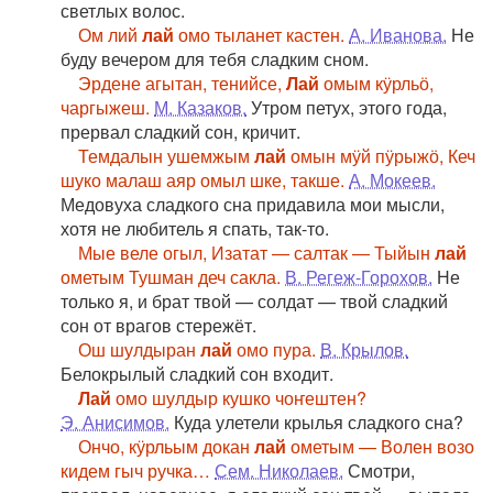
светлых волос.
Ом лий
лай
омо тыланет кастен.
А. Иванова.
Не
буду вечером для тебя сладким сном.
Эрдене агытан, тенийсе,
Лай
омым кӱрльӧ,
чаргыжеш.
М. Казаков.
Утром петух, этого года,
прервал сладкий сон, кричит.
Темдалын ушемжым
лай
омын мӱй пӱрыжӧ, Кеч
шуко малаш аяр омыл шке, такше.
А. Мокеев.
Медовуха сладкого сна придавила мои мысли,
хотя не любитель я спать, так-то.
Мые веле огыл, Изатат — салтак — Тыйын
лай
ометым Тушман деч сакла.
В. Регеж-Горохов.
Не
только я, и брат твой — солдат — твой сладкий
сон от врагов стережёт.
Ош шулдыран
лай
омо пура.
В. Крылов.
Белокрылый сладкий сон входит.
Лай
омо шулдыр кушко чоҥештен?
Э. Анисимов.
Куда улетели крылья сладкого сна?
Ончо, кӱрльым докан
лай
ометым — Волен возо
кидем гыч ручка…
Сем. Николаев.
Смотри,