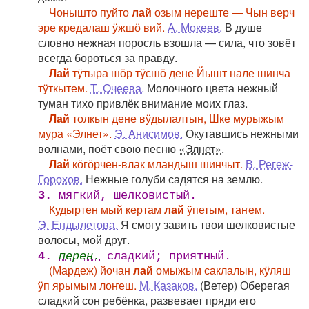
Чонышто пуйто
лай
озым нереште — Чын верч
эре кредалаш ӱжшӧ вий.
А. Мокеев.
В душе
словно нежная поросль взошла — сила, что зовёт
всегда бороться за правду.
Лай
тӱтыра шӧр тӱсшӧ дене Йышт нале шинча
тӱткытем.
Т. Очеева.
Молочного цвета нежный
туман тихо привлёк внимание моих глаз.
Лай
толкын дене вӱдылалтын, Шке мурыжым
мура «Элнет».
Э. Анисимов.
Окутавшись нежными
волнами, поёт свою песню
«Элнет»
.
Лай
кӧгӧрчен-влак мландыш шинчыт.
В. Регеж-
Горохов.
Нежные голуби садятся на землю.
3.
мягкий, шелковистый.
Кудыртен мый кертам
лай
ӱпетым, таҥем.
Э. Ендылетова.
Я смогу завить твои шелковистые
волосы, мой друг.
4.
перен.
сладкий; приятный.
(Мардеж) йочан
лай
омыжым саклалын, кӱляш
ӱп ярымым лоҥеш.
М. Казаков.
(Ветер) Оберегая
сладкий сон ребёнка, развевает пряди его