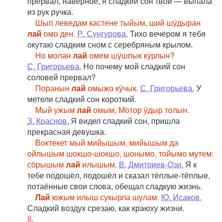
прервал, наверное, я сладкий сон твой — выпала
из рук ручка.
Шып леведам кастене тыйым, ший шӱдыран
лай
омо ден.
Р. Сунгурова.
Тихо вечером я тебя
окутаю сладким сном с серебряным крылом.
Но молан
лай
омем шӱшпык кӱрлын?
С. Григорьева.
Но почему мой сладкий сон
соловей прервал?
Поранын
лай
омыжо кӱчык.
С. Григорьева.
У
метели сладкий сон короткий.
Мый ужым
лай
омым, Мотор ӱдыр толын.
З. Краснов.
Я видел сладкий сон, пришла
прекрасная девушка.
Воктекет мый мийышым, мийышым да
ойлышым шокшо-шокшо, шонымо, тойымо мутем:
сӧрышым
лай
илышым.
В. Дмитриев-Ози.
Я к
тебе подошёл, подошёл и сказал тёплые-тёплые,
потаённые свои слова, обещал сладкую жизнь.
Лай
южым илыш сукырла шулам.
Ю. Исаков.
Сладкий воздух срезаю, как краюху жизни.
II.