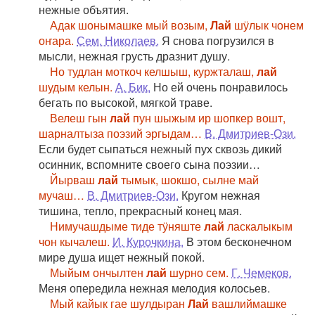
нежные объятия.
Адак шонымашке мый возым,
Лай
шӱлык чонем
оҥара.
Сем. Николаев.
Я снова погрузился в
мысли, нежная грусть дразнит душу.
Но тудлан моткоч келшыш, куржталаш,
лай
шудым келын.
А. Бик.
Но ей очень понравилось
бегать по высокой, мягкой траве.
Велеш гын
лай
пун шыжым ир шопкер вошт,
шарналтыза поэзий эргыдам…
В. Дмитриев-Ози.
Если будет сыпаться нежный пух сквозь дикий
осинник, вспомните своего сына поэзии…
Йырваш
лай
тымык, шокшо, сылне май
мучаш…
В. Дмитриев-Ози.
Кругом нежная
тишина, тепло, прекрасный конец мая.
Нимучашдыме тиде тӱняште
лай
ласкалыкым
чон кычалеш.
И. Курочкина.
В этом бесконечном
мире душа ищет нежный покой.
Мыйым ончылтен
лай
шурно сем.
Г. Чемеков.
Меня опередила нежная мелодия колосьев.
Мый кайык гае шулдыран
Лай
вашлиймашке