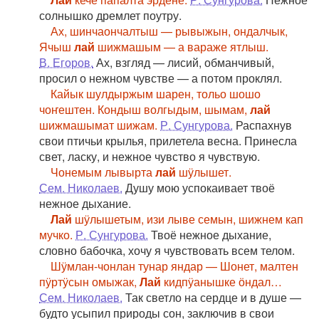
солнышко дремлет поутру.
Ах, шинчаончалтыш — рывыжын, ондалчык,
Ячыш
лай
шижмашым — а вараже ятлыш.
В. Егоров.
Ах, взгляд — лисий, обманчивый,
просил о нежном чувстве — а потом проклял.
Кайык шулдыржым шарен, тольо шошо
чоҥештен. Кондыш волгыдым, шымам,
лай
шижмашымат шижам.
Р. Сунгурова.
Распахнув
свои птичьи крылья, прилетела весна. Принесла
свет, ласку, и нежное чувство я чувствую.
Чонемым лывырта
лай
шӱлышет.
Сем. Николаев.
Душу мою успокаивает твоё
нежное дыхание.
Лай
шӱлышетым, изи лыве семын, шижнем кап
мучко.
Р. Сунгурова.
Твоё нежное дыхание,
словно бабочка, хочу я чувствовать всем телом.
Шӱмлан-чонлан тунар яндар — Шонет, малтен
пӱртӱсын омыжак,
Лай
кидпӱанышке ӧндал…
Сем. Николаев.
Так светло на сердце и в душе —
будто усыпил природы сон, заключив в свои