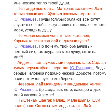
мне нежное тепло твоей души.
Пелганде пыл ора … Моткочак волынеже
Лай
теҥыз ловык дене йӱштыл чонжым эмраташ.
Ю. Рязанцев.
Груды голубых облаков всё хотят
спуститься, чтобы, искупавшись в волнах нежного
моря, усладить душу.
Но молан мыйын чоным тыге ишкылен,
Кормыжтале татлан
лай
ондалчык тӱсет?!
Ю. Рязанцев.
Но почему, твой обманчивый
нежный лик, так одурачив мою душу, сжал на
миг?!
Айдемын вет шӱмжӧ
лай
порылык гане, Садлан
тукым верчын кӱлеш перегаш.
Ю. Рязанцев.
Ведь
сердце человека подобно нежной доброте, потому
ради потомков нужно его беречь.
Чеверын,
лай
мландемым кандарыше кеҥеж!
Ю. Рязанцев.
До свиданья, лето, дающее отдых
моей ласковой земле!
Пыштенам шаҥгак малаш, Мале шыпак, шӱм
пад(ы)раш. Ош кизатым модыкталын.
Лай