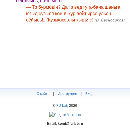
ылӧдчысь, наян морт
— Тэ бурмӧдін? Да тэ вед гуга-бана шаньга,
югыд бугыля кӧин! Бур войтырсӧ ульӧн
сёйысь!.. (Кузькоковлы кывъяс)
(В. Безносиков)
|
|
О сайте
Инструкция
Вход
©
FU-Lab
2026
Email:
komi@fu-lab.ru