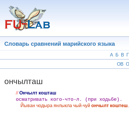
Перейти
к
основному
содержанию
Словарь сравнений марийского языка
А
Б
В
Г
ОВ
О
ончылташ
//
Ончылт кошташ
осматривать кого-что-л. (при ходьбе).
Йыван чодыра янлыкла чый-чуй
ончылт коштеш
.