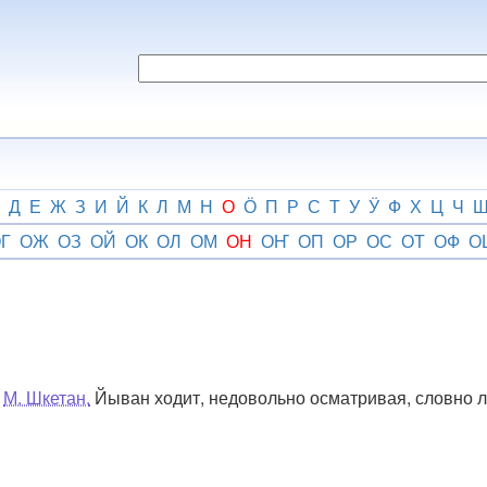
Д
Е
Ж
З
И
Й
К
Л
М
Н
О
Ӧ
П
Р
С
Т
У
Ӱ
Ф
Х
Ц
Ч
Г
ОЖ
ОЗ
ОЙ
ОК
ОЛ
ОМ
ОН
ОҤ
ОП
ОР
ОС
ОТ
ОФ
О
М. Шкетан.
Йыван ходит, недовольно осматривая, словно л