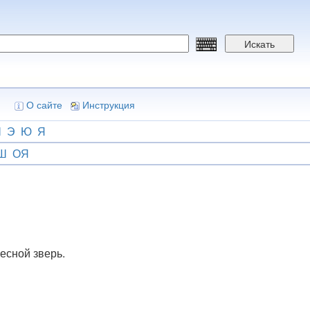
Искать
О сайте
Инструкция
Ш
Э
Ю
Я
Ш
ОЯ
есной зверь.