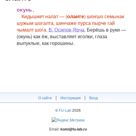
окунь.
Кидышкет налат — (
олаҥге
) шоҥшо семынак
шужым шогалта, шинчаже пурса пырче гай
чымалт шога.
В. Осипов-Ярча.
Берёшь в руки —
(окунь) как ёж, выставляет иголки, глаза
выпуклые, как горошины.
|
|
О сайте
Инструкция
Вход
©
FU-Lab
2026
Email:
komi@fu-lab.ru