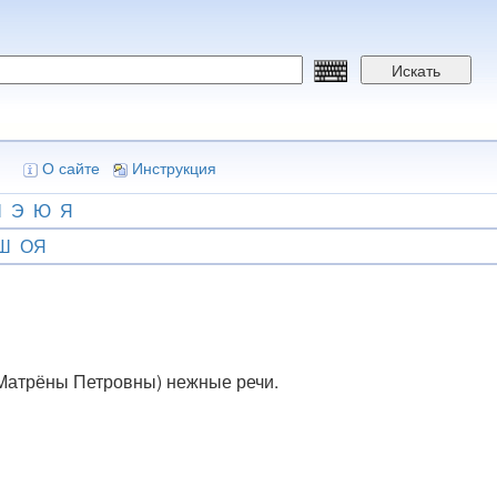
Искать
О сайте
Инструкция
Ш
Э
Ю
Я
Ш
ОЯ
 (Матрёны Петровны) нежные речи.