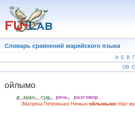
Перейти
к
основному
содержанию
Словарь сравнений марийского языка
А
Б
В
Г
ОВ
О
ойлымо
в знач. сущ.
речь, разговор.
(Матрёна Петровнан) Нечкын
ойлымыжо
пӧрт му