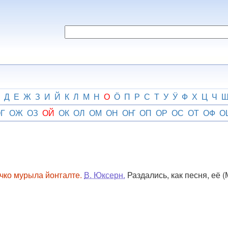
Д
Е
Ж
З
И
Й
К
Л
М
Н
О
Ӧ
П
Р
С
Т
У
Ӱ
Ф
Х
Ц
Ч
Г
ОЖ
ОЗ
ОЙ
ОК
ОЛ
ОМ
ОН
ОҤ
ОП
ОР
ОС
ОТ
ОФ
О
чко мурыла йоҥгалте.
В. Юксерн.
Раздались, как песня, её