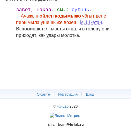
завет, наказ.
см.:
.
сугынь
Ачажын
ойлен кодымыжо
чӧгыт дене
перымыла ушешыже возеш.
М. Шкетан.
Вспоминаются заветы отца, и в голову они
приходят, как удары молотка.
|
|
О сайте
Инструкция
Вход
©
FU-Lab
2026
Email:
komi@fu-lab.ru