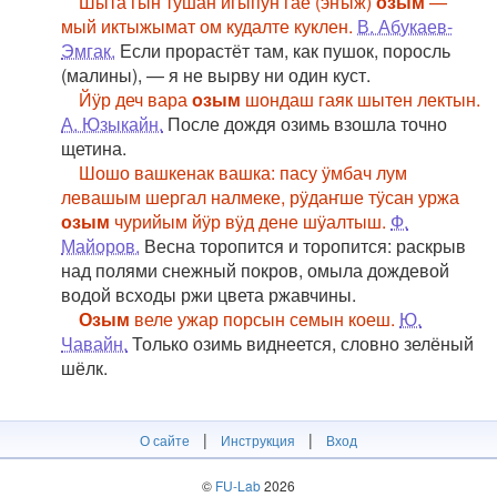
Шыта гын тушан игыпун гае (эҥыж)
озым
—
мый иктыжымат ом кудалте куклен.
В. Абукаев-
Эмгак.
Если прорастёт там, как пушок, поросль
(малины), — я не вырву ни один куст.
Йӱр деч вара
озым
шондаш гаяк шытен лектын.
А. Юзыкайн.
После дождя озимь взошла точно
щетина.
Шошо вашкенак вашка: пасу ӱмбач лум
левашым шергал налмеке, рӱдаҥше тӱсан уржа
озым
чурийым йӱр вӱд дене шӱалтыш.
Ф.
Майоров.
Весна торопится и торопится: раскрыв
над полями снежный покров, омыла дождевой
водой всходы ржи цвета ржавчины.
Озым
веле ужар порсын семын коеш.
Ю.
Чавайн.
Только озимь виднеется, словно зелёный
шёлк.
|
|
О сайте
Инструкция
Вход
©
FU-Lab
2026