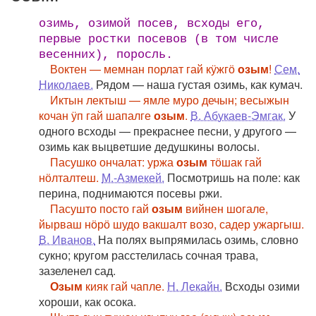
озимь, озимой посев, всходы его,
первые ростки посевов (в том числе
весенних), поросль.
Воктен — мемнан порлат гай кӱжгӧ
озым
!
Сем.
Николаев.
Рядом — наша густая озимь, как кумач.
Иктын лектыш — ямле муро дечын; весыжын
кочан ӱп гай шапалге
озым
.
В. Абукаев-Эмгак.
У
одного всходы — прекраснее песни, у другого —
озимь как выцветшие дедушкины волосы.
Пасушко ончалат: уржа
озым
тӧшак гай
нӧлталтеш.
М.-Азмекей.
Посмотришь на поле: как
перина, поднимаются посевы ржи.
Пасушто посто гай
озым
вийнен шогале,
йырваш нӧрӧ шудо вакшалт возо, садер ужаргыш.
В. Иванов.
На полях выпрямилась озимь, словно
сукно; кругом расстелилась сочная трава,
зазеленел сад.
Озым
кияк гай чапле.
Н. Лекайн.
Всходы озими
хороши, как осока.