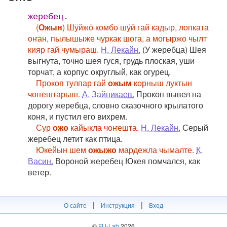
жеребец.
(
Ожын
) Шӱйжӧ комбо шӱй гай кадыр, лопката
оҥан, пылышыже чуркак шога, а могыржо чылт
кияр гай чумыраш.
Н. Лекайн.
(У жеребца) Шея
выгнута, точно шея гуся, грудь плоская, уши
торчат, а корпус округлый, как огурец.
Прокоп тулпар гай
ожым
корныш луктын
чоҥештарыш.
А. Зайникаев.
Прокоп вывел на
дорогу жеребца, словно сказочного крылатого
коня, и пустил его вихрем.
Сур
ожо
кайыкла чоҥешта.
Н. Лекайн.
Серый
жеребец летит как птица.
Юкейын шем
ожыжо
мардежла чымалте.
К.
Васин.
Вороной жеребец Юкея помчался, как
ветер.
|
|
О сайте
Инструкция
Вход
©
FU-Lab
2026