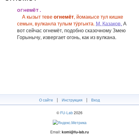
огнемёт.
А кызыт теве
огнемёт
, йомакысе тул кишке
семын, вулканла тулым тӱргыкта.
М. Казаков.
А
вот сейчас огнемёт, подобно сказочному Змею
Горынычу, извергает огонь, как из вулкана.
|
|
О сайте
Инструкция
Вход
©
FU-Lab
2026
Email:
komi@fu-lab.ru