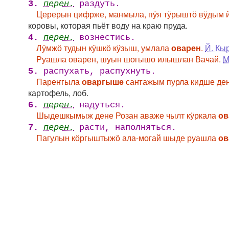
3.
перен.
раздуть.
Церерын цифрже, манмыла, пӱя тӱрыштӧ вӱдым
коровы, которая пьёт воду на краю пруда.
4.
перен.
вознестись.
Лӱмжӧ тудын кӱшкӧ кӱзыш, умлала
оварен
.
Й. Кы
Руашла оварен, шуын шогышо илышлан Вачай.
М
5.
распухать, распухнуть.
Пареҥгыла
оваргыше
саҥгажым пурла кидше ден
картофель, лоб.
6.
перен.
надуться.
Шыдешкымыж дене Розан аваже чылт кӱркала
о
7.
перен.
расти, наполняться.
Пагулын кӧргыштыжӧ ала-могай шыде руашла
ов