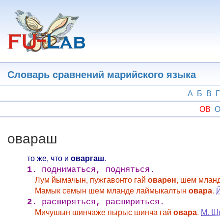
Перейти
к
основному
содержанию
Словарь сравнений марийского языка
А
Б
В
Г
ОВ
О
овараш
то же, что и
оваргаш
.
1.
подниматься, подняться.
Лум йымачын, пужгавоҥго гай
оварен
, шем млан
Мамык семын шем мланде лаймыкалтын
овара
.
Й
2.
расширяться, расшириться.
Мичушын шинчаже пырыс шинча гай
овара
.
М. Ш