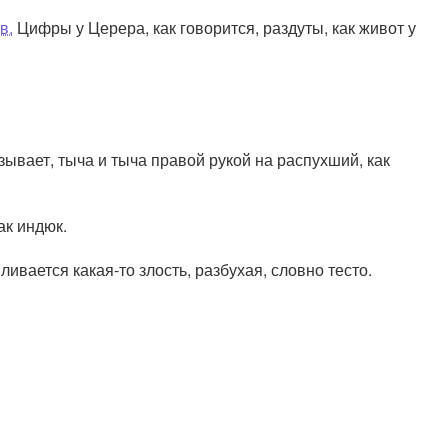
в.
Цифры у Церера, как говорится, раздуты, как живот у
ывает, тыча и тыча правой рукой на распухший, как
ак индюк.
ивается какая-то злость, разбухая, словно тесто.