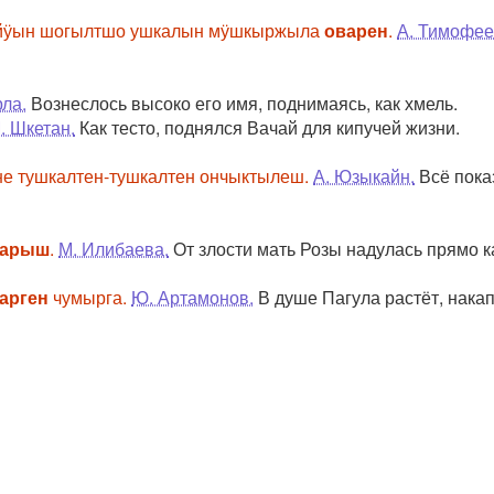
 йӱын шогылтшо ушкалын мӱшкыржыла
оварен
.
А. Тимофее
рла.
Вознеслось высоко его имя, поднимаясь, как хмель.
. Шкетан.
Как тесто, поднялся Вачай для кипучей жизни.
е тушкалтен-тушкалтен ончыктылеш.
А. Юзыкайн.
Всё показ
варыш
.
М. Илибаева.
От злости мать Розы надулась прямо к
арген
чумырга.
Ю. Артамонов.
В душе Пагула растёт, накапл