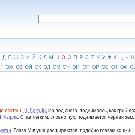
Д
Е
Ж
З
И
Й
К
Л
М
Н
О
Ӧ
П
Р
С
Т
У
Ӱ
Ф
Х
Ц
Ч
Г
ОЖ
ОЗ
ОЙ
ОК
ОЛ
ОМ
ОН
ОҤ
ОП
ОР
ОС
ОТ
ОФ
О
де лектеш.
Н. Лекайн.
Из-под снега, поднимаясь, как гриб-д
. Кырла.
Став лёгким, словно пух, поднимается чёрная земл
кетан.
Глаза Мичуша расширяются, подобно глазам кошки.