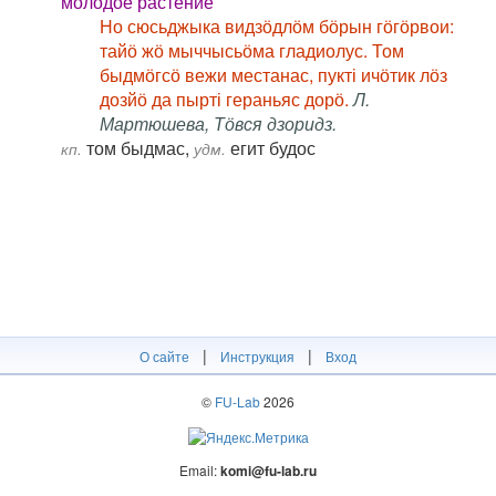
молодое растение
Но сюсьджыка видзӧдлӧм бӧрын гӧгӧрвои:
тайӧ жӧ мыччысьӧма гладиолус. Том
быдмӧгсӧ вежи местанас, пукті ичӧтик лӧз
дозйӧ да пырті гераньяс дорӧ.
Л.
Мартюшева, Тӧвся дзоридз.
том быдмас,
егит будос
кп.
удм.
|
|
О сайте
Инструкция
Вход
©
FU-Lab
2026
Email:
komi@fu-lab.ru