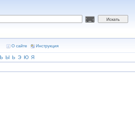
Искать
О сайте
Инструкция
Ъ
Ы
Ь
Э
Ю
Я