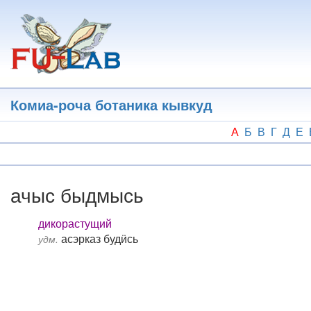
Перейти
к
основному
содержанию
Комиа-роча ботаника кывкуд
А
Б
В
Г
Д
Е
ачыс быдмысь
дикорастущий
асэрказ будӥсь
удм.