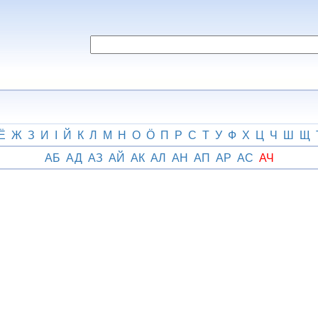
Ё
Ж
З
И
І
Й
К
Л
М
Н
О
Ӧ
П
Р
С
Т
У
Ф
Х
Ц
Ч
Ш
Щ
АБ
АД
АЗ
АЙ
АК
АЛ
АН
АП
АР
АС
АЧ