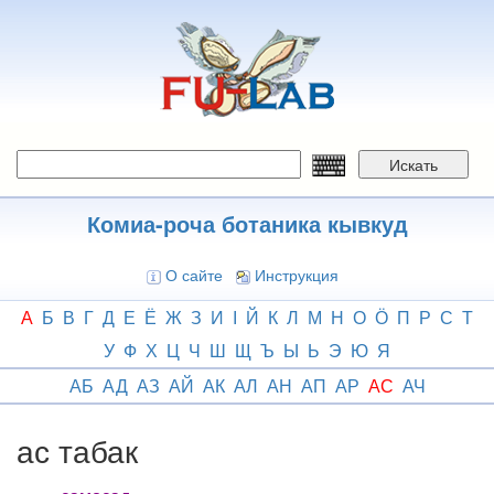
Перейти
к
основному
содержанию
Искать
Комиа-роча ботаника кывкуд
О сайте
Инструкция
А
Б
В
Г
Д
Е
Ё
Ж
З
И
І
Й
К
Л
М
Н
О
Ӧ
П
Р
С
Т
У
Ф
Х
Ц
Ч
Ш
Щ
Ъ
Ы
Ь
Э
Ю
Я
АБ
АД
АЗ
АЙ
АК
АЛ
АН
АП
АР
АС
АЧ
ас табак