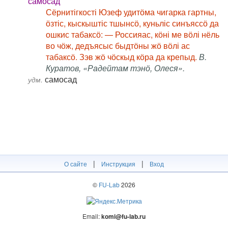
самосад
Сёрнитігкості Юзеф удитӧма чигарка гартны,
ӧзтіс, кыскыштіс тшынсӧ, куньліс синъяссӧ да
ошкис табаксӧ: — Россияас, кӧні ме вӧлі нёль
во чӧж, дедъясыс быдтӧны жӧ вӧлі ас
табаксӧ. Зэв жӧ чӧскыд кӧра да крепыд.
В.
Куратов, «Радейтам тэнӧ, Олеся».
самосад
удм.
|
|
О сайте
Инструкция
Вход
©
FU-Lab
2026
Email:
komi@fu-lab.ru