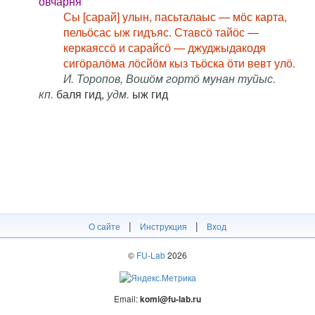
овчарня
Сы [сарай] улын, пасьталаыс — мӧс карта,
пельӧсас ыж гидъяс. Ставсӧ тайӧс —
керкаяссӧ и сарайсӧ — джуджыдакодя
сигӧралӧма лӧсйӧм кыз тьӧска ӧти вевт улӧ.
И. Торопов, Вошӧм гортӧ мунан туйыс.
кп.
баля гид,
удм.
ыж гид
|
|
О сайте
Инструкция
Вход
©
FU-Lab
2026
Email:
komi@fu-lab.ru