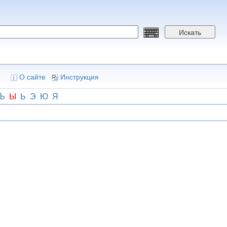
Искать
О сайте
Инструкция
Ъ
Ы
Ь
Э
Ю
Я