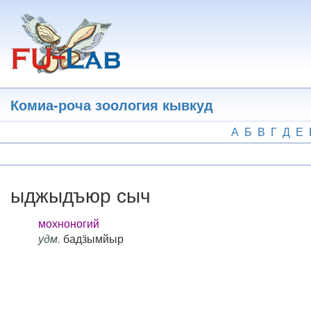
Перейти
к
основному
содержанию
Комиа-роча зоология кывкуд
А
Б
В
Г
Д
Е
ыджыдъюр сыч
мохноногий
удм.
бадӟымйыр