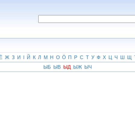
Ё
Ж
З
И
І
Й
К
Л
М
Н
О
Ӧ
П
Р
С
Т
У
Ф
Х
Ц
Ч
Ш
Щ
ЫБ
ЫВ
ЫД
ЫЖ
ЫЧ