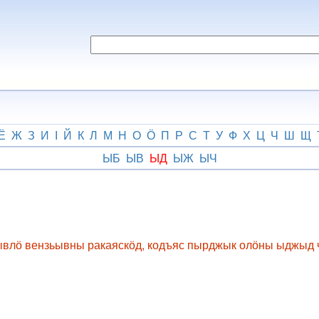
Ё
Ж
З
И
І
Й
К
Л
М
Н
О
Ӧ
П
Р
С
Т
У
Ф
Х
Ц
Ч
Ш
Щ
ЫБ
ЫВ
ЫД
ЫЖ
ЫЧ
ывлӧ вензьывны ракаяскӧд, кодъяс пырджык олӧны ыджыд 