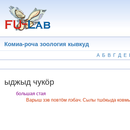
Перейти
к
основному
содержанию
Комиа-роча зоология кывкуд
А
Б
В
Г
Д
Е
ыджыд чукӧр
большая стая
Варыш зэв повтӧм лэбач. Сылы тшӧкыда ковм