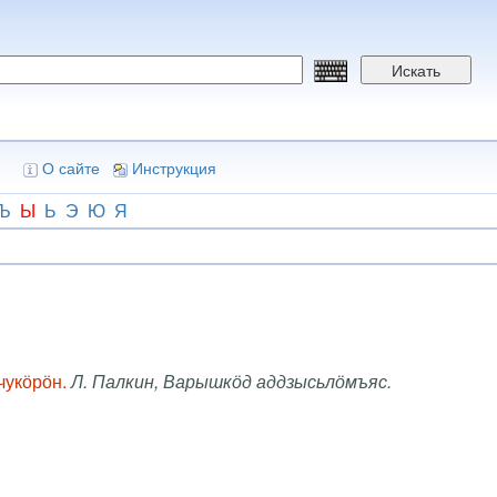
Искать
О сайте
Инструкция
Ъ
Ы
Ь
Э
Ю
Я
чукӧрӧн.
Л. Палкин, Варышкӧд аддзысьлӧмъяс.