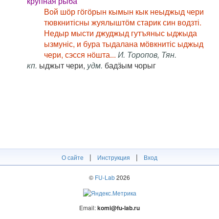
крупная рыба
Вой шӧр гӧгӧрын кымын кык неыджыд чери
тювкнитісны жуялыштӧм старик син водзті.
Недыр мысти джуджыд гутъяныс ыджыда
ызмуніс, и бура тыдалана мӧвкнитіс ыджыд
чери, сэсся нӧшта...
И. Торопов, Тян.
кп.
ыджыт чери,
удм.
бадӟым чорыг
|
|
О сайте
Инструкция
Вход
©
FU-Lab
2026
Email:
komi@fu-lab.ru