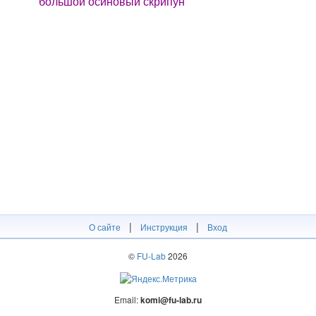
большой осиновый скрипун
|
|
О сайте
Инструкция
Вход
©
FU-Lab
2026
Email:
komi@fu-lab.ru