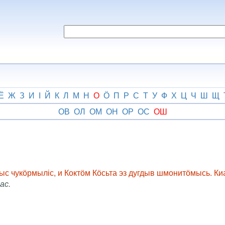
Ё
Ж
З
И
І
Й
К
Л
М
Н
О
Ӧ
П
Р
С
Т
У
Ф
Х
Ц
Ч
Ш
Щ
ОВ
ОЛ
ОМ
ОН
ОР
ОС
ОШ
ӧныс чукӧрмыліс, и Коктӧм Кӧсьта эз дугдыв шмонитӧмысь. Ки
ас.