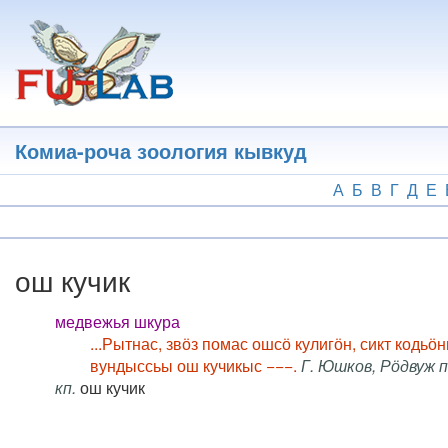
Перейти
к
основному
содержанию
Комиа-роча зоология кывкуд
А
Б
В
Г
Д
Е
ош кучик
медвежья шкура
...Рытнас, звӧз помас ошсӧ кулигӧн, сикт кодь
вундыссьы ош кучикыс −−−.
Г. Юшков, Рӧдвуж п
кп.
ош кучик