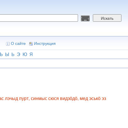
Искать
О сайте
Инструкция
Ъ
Ы
Ь
Э
Ю
Я
ас лэчыд пурт, синмыс сюся видзӧдӧ, мед эськӧ эз