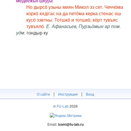
медвежья шкура
Но дырсӧ узьны миян Микол эз сет. Чеччӧма
коркӧ югдігас на да петӧма керка стенас ош
кусӧ зэвтны. Тотшкӧ и тотшкӧ, кӧрт тувъяс
тувъялӧ.
Е. Афанасьев, Пурзьӧмын ар пом.
удм.
гондыр ку
|
|
О сайте
Инструкция
Вход
©
FU-Lab
2026
Email:
komi@fu-lab.ru