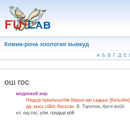
Перейти
к
основному
содержанию
Комиа-роча зоология кывкуд
А
Б
В
Г
Д
Е
ош гос
медвежий жир
Недыр пукалыштӧм бӧрын юр садьыс [батьлӧн] в
да, кысь сійӧс босьтан.
В. Торопов, Арся войӧ.
кп.
ош гос,
удм.
гондыр кӧй