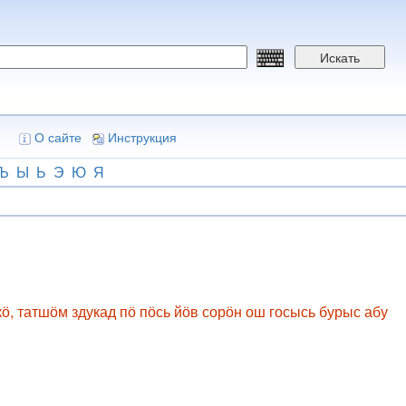
Искать
О сайте
Инструкция
Ъ
Ы
Ь
Э
Ю
Я
ӧ, татшӧм здукад пӧ пӧсь йӧв сорӧн ош госысь бурыс абу