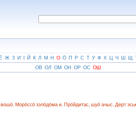
Ё
Ж
З
И
І
Й
К
Л
М
Н
О
Ӧ
П
Р
С
Т
У
Ф
Х
Ц
Ч
Ш
Щ
ОВ
ОЛ
ОМ
ОН
ОР
ОС
ОШ
ошӧ. Морӧссӧ зэлӧдӧма и. Прӧйдитас, шуӧ ачыс. Дерт эськ