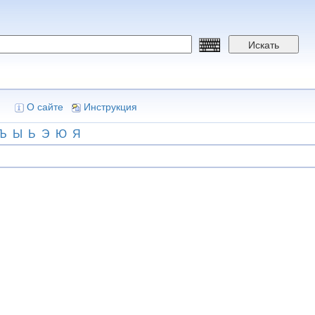
Искать
О сайте
Инструкция
Ъ
Ы
Ь
Э
Ю
Я