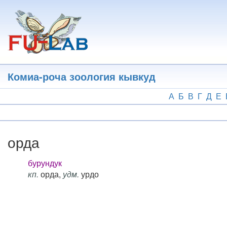
Перейти
к
основному
содержанию
Комиа-роча зоология кывкуд
А
Б
В
Г
Д
Е
орда
бурундук
кп.
орда,
удм.
урдо