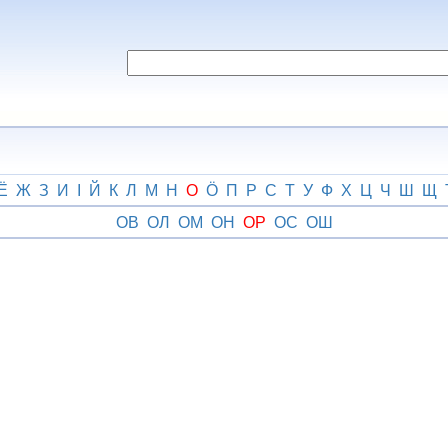
Ё
Ж
З
И
І
Й
К
Л
М
Н
О
Ӧ
П
Р
С
Т
У
Ф
Х
Ц
Ч
Ш
Щ
ОВ
ОЛ
ОМ
ОН
ОР
ОС
ОШ