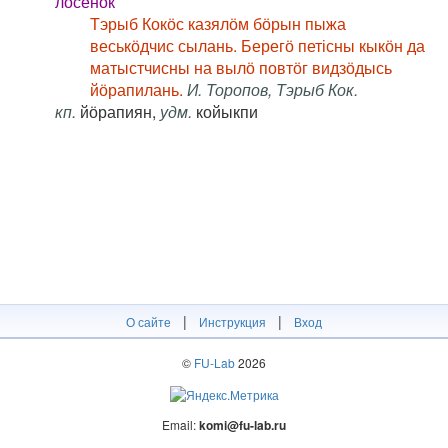
лосёнок
Тэрыб Кокӧс казялӧм бӧрын пыжа
веськӧдчис сылань. Берегӧ петісны кыкӧн да
матыстчисны на вылӧ повтӧг видзӧдысь
йӧрапилань.
И. Торопов, Тэрыб Кок.
кп.
йӧрапиян,
удм.
койыкпи
|
|
О сайте
Инструкция
Вход
©
FU-Lab
2026
Email:
komi@fu-lab.ru