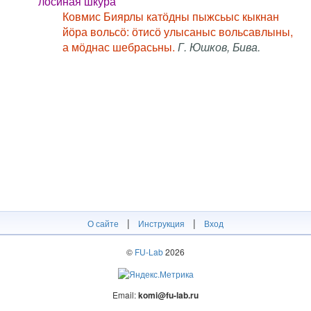
лосиная шкура
Ковмис Биярлы катӧдны пыжсьыс кыкнан
йӧра вольсӧ: ӧтисӧ улысаныс вольсавлыны,
а мӧднас шебрасьны.
Г. Юшков, Бива.
|
|
О сайте
Инструкция
Вход
©
FU-Lab
2026
Email:
komi@fu-lab.ru