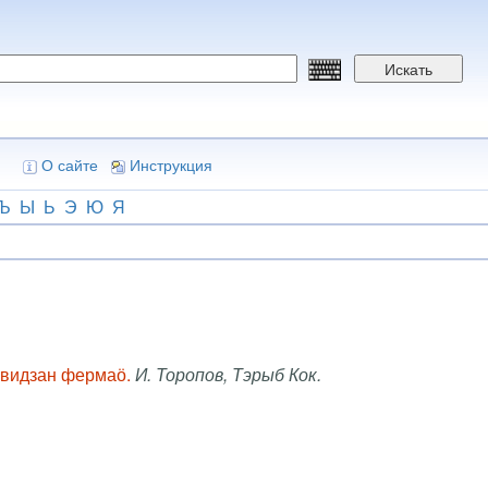
Искать
О сайте
Инструкция
Ъ
Ы
Ь
Э
Ю
Я
а видзан фермаӧ.
И. Торопов, Тэрыб Кок.