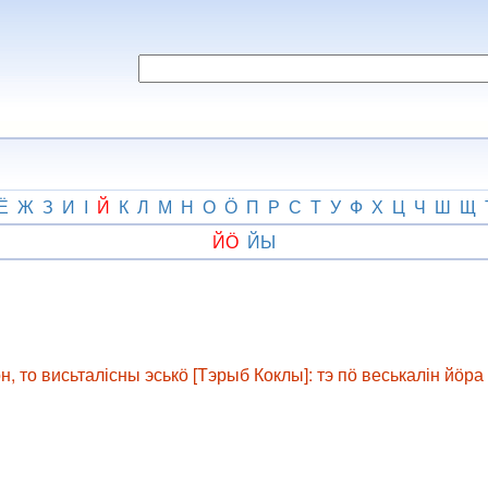
Ё
Ж
З
И
І
Й
К
Л
М
Н
О
Ӧ
П
Р
С
Т
У
Ф
Х
Ц
Ч
Ш
Щ
ЙӦ
ЙЫ
н, то висьталісны эськӧ [Тэрыб Коклы]: тэ пӧ веськалін йӧр