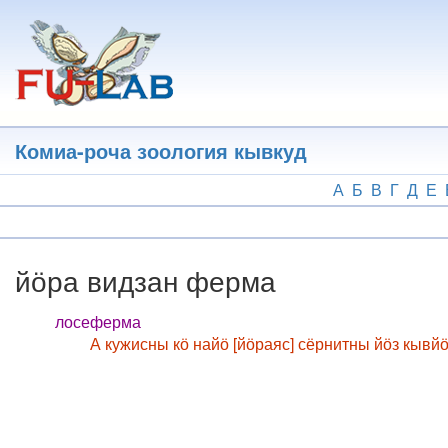
Перейти
к
основному
содержанию
Комиа-роча зоология кывкуд
А
Б
В
Г
Д
Е
йӧра видзан ферма
лосеферма
А кужисны кӧ найӧ [йӧраяс] сёрнитны йӧз кывйӧ