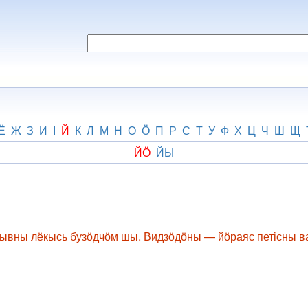
Ё
Ж
З
И
І
Й
К
Л
М
Н
О
Ӧ
П
Р
С
Т
У
Ф
Х
Ц
Ч
Ш
Щ
ЙӦ
ЙЫ
кывны лёкысь бузӧдчӧм шы. Видзӧдӧны — йӧраяс петісны ваы