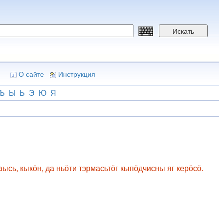
Искать
О сайте
Инструкция
Ъ
Ы
Ь
Э
Ю
Я
сь, кыкӧн, да ньӧти тэрмасьтӧг кыпӧдчисны яг керӧсӧ.