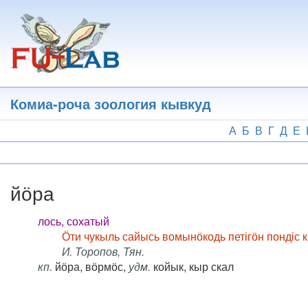
Перейти
к
основному
содержанию
Комиа-роча зоология кывкуд
А
Б
В
Г
Д
Е
йӧра
лось, сохатый
Ӧти чукыль сайысь вомынӧкодь петігӧн пондіс 
И. Торопов, Тян.
кп.
йӧра, вӧрмӧс,
удм.
койык, кыр скал