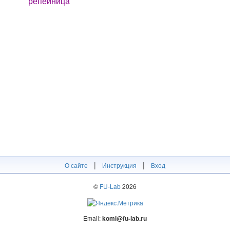
репейница
|
|
О сайте
Инструкция
Вход
©
FU-Lab
2026
Email:
komi@fu-lab.ru