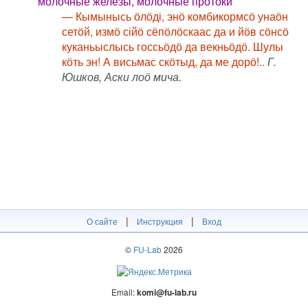
молочные железы, молочные протоки
— Кымынысь ӧлӧді, энӧ комбикормсӧ унаӧн
сетӧй, измӧ сійӧ сёпӧлӧскаас да и йӧв сӧнсӧ
куканьыслысь госсьӧдӧ да векньӧдӧ. Шулы
кӧть эн! А висьмас скӧтыд, да ме дорӧ!..
Г.
Юшков, Аски лоӧ мича.
|
|
О сайте
Инструкция
Вход
©
FU-Lab
2026
Email:
komi@fu-lab.ru