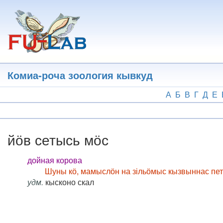
Перейти
к
основному
содержанию
Комиа-роча зоология кывкуд
А
Б
В
Г
Д
Е
йӧв сетысь мӧс
дойная корова
Шуны кӧ, мамыслӧн на зільӧмыс кызвыннас петк
удм.
кысконо скал