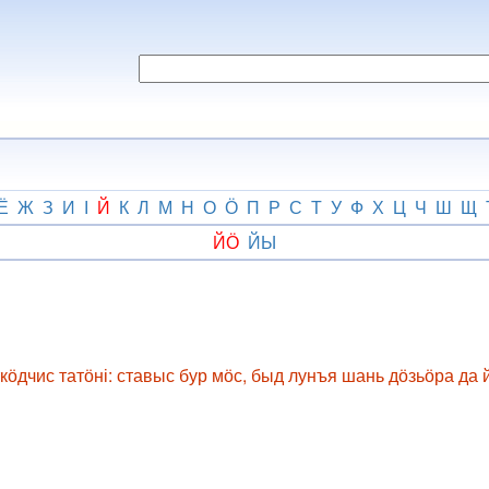
Ё
Ж
З
И
І
Й
К
Л
М
Н
О
Ӧ
П
Р
С
Т
У
Ф
Х
Ц
Ч
Ш
Щ
ЙӦ
ЙЫ
ӧдчис татӧні: ставыс бур мӧс, быд лунъя шань дӧзьӧра да й