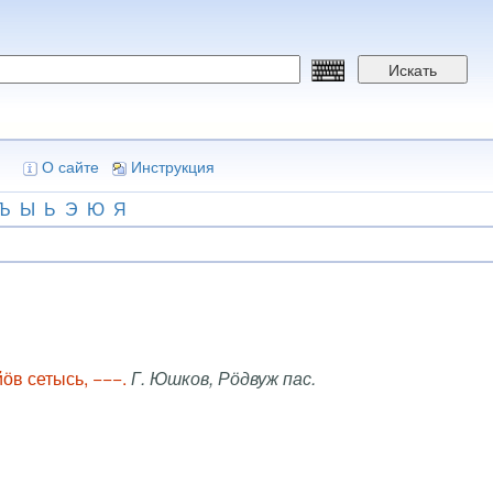
Искать
О сайте
Инструкция
Ъ
Ы
Ь
Э
Ю
Я
ӧв сетысь, −−−.
Г. Юшков, Рӧдвуж пас.