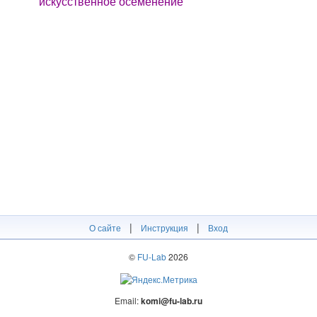
искусственное осеменение
|
|
О сайте
Инструкция
Вход
©
FU-Lab
2026
Email:
komi@fu-lab.ru