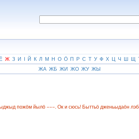
Ё
Ж
З
И
І
Й
К
Л
М
Н
О
Ӧ
П
Р
С
Т
У
Ф
Х
Ц
Ч
Ш
Щ
ЖА
ЖБ
ЖИ
ЖО
ЖУ
ЖЫ
іс ыджыд пожӧм йылӧ −−−. Ок и сюсь! Быттьӧ дженьыдаӧн л