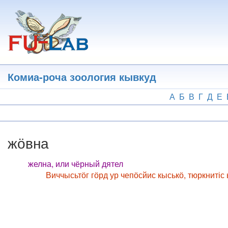
Перейти
к
основному
содержанию
Комиа-роча зоология кывкуд
А
Б
В
Г
Д
Е
жӧвна
желна, или чёрный дятел
Виччысьтӧг гӧрд ур чепӧсйис кыськӧ, тюркнит