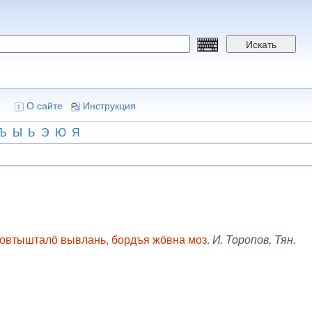
Искать
О сайте
Инструкция
Ъ
Ы
Ь
Э
Ю
Я
эбовтышталӧ вывлань, бордъя жӧвна моз.
И. Торопов, Тян.