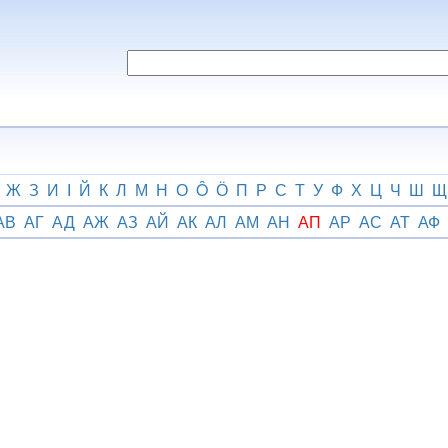
Ж
З
И
І
Й
К
Л
М
Н
О
Ô
Ӧ
П
Р
С
Т
У
Ф
Х
Ц
Ч
Ш
Щ
АВ
АГ
АД
АЖ
АЗ
АЙ
АК
АЛ
АМ
АН
АП
АР
АС
АТ
АФ