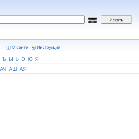
Искать
О сайте
Инструкция
Ъ
Ы
Ь
Э
Ю
Я
АЧ
АШ
АЯ