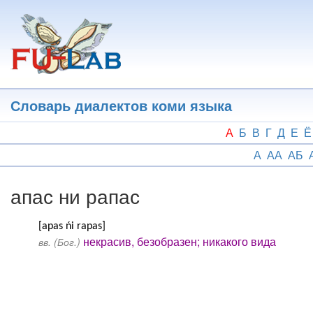
Перейти
к
основному
содержанию
Словарь диалектов коми языка
А
Б
В
Г
Д
Е
Ё
А
АА
АБ
апас ни рапас
[apas ńi rapas]
некрасив, безобразен; никакого вида
вв. (Бог.)