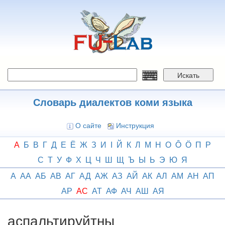
Перейти
к
основному
содержанию
Искать
Словарь диалектов коми языка
О сайте
Инструкция
А
Б
В
Г
Д
Е
Ё
Ж
З
И
І
Й
К
Л
М
Н
О
Ô
Ӧ
П
Р
С
Т
У
Ф
Х
Ц
Ч
Ш
Щ
Ъ
Ы
Ь
Э
Ю
Я
А
АА
АБ
АВ
АГ
АД
АЖ
АЗ
АЙ
АК
АЛ
АМ
АН
АП
АР
АС
АТ
АФ
АЧ
АШ
АЯ
аспальтируйтны