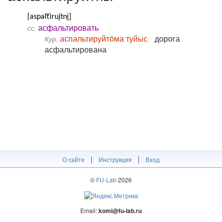
[aspaľťirujtni̮]
асфальтировать
сс.
аспальтируйтӧма туйыс
дорога
Кур.
асфальтирована
|
|
О сайте
Инструкция
Вход
©
FU-Lab
2026
Email:
komi@fu-lab.ru