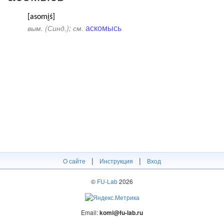
[asomi̮ś]
аскомысь
вым. (Синд.); см.
|
|
О сайте
Инструкция
Вход
©
FU-Lab
2026
Email:
komi@fu-lab.ru