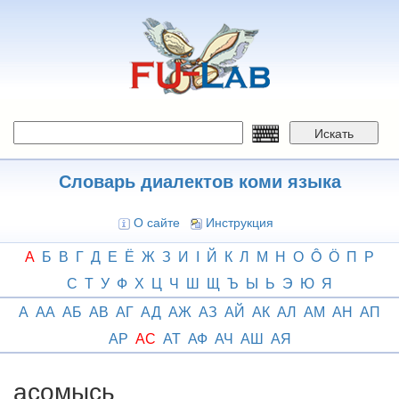
Перейти
к
основному
содержанию
Искать
Словарь диалектов коми языка
О сайте
Инструкция
А
Б
В
Г
Д
Е
Ё
Ж
З
И
І
Й
К
Л
М
Н
О
Ô
Ӧ
П
Р
С
Т
У
Ф
Х
Ц
Ч
Ш
Щ
Ъ
Ы
Ь
Э
Ю
Я
А
АА
АБ
АВ
АГ
АД
АЖ
АЗ
АЙ
АК
АЛ
АМ
АН
АП
АР
АС
АТ
АФ
АЧ
АШ
АЯ
асомысь