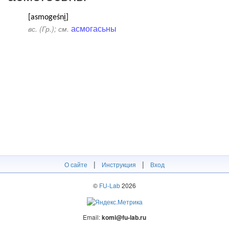
[asmogeśni̮]
асмогасьны
вс. (Гр.); см.
|
|
О сайте
Инструкция
Вход
©
FU-Lab
2026
Email:
komi@fu-lab.ru