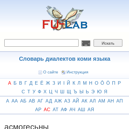
Перейти
к
основному
содержанию
Искать
Словарь диалектов коми языка
О сайте
Инструкция
А
Б
В
Г
Д
Е
Ё
Ж
З
И
І
Й
К
Л
М
Н
О
Ô
Ӧ
П
Р
С
Т
У
Ф
Х
Ц
Ч
Ш
Щ
Ъ
Ы
Ь
Э
Ю
Я
А
АА
АБ
АВ
АГ
АД
АЖ
АЗ
АЙ
АК
АЛ
АМ
АН
АП
АР
АС
АТ
АФ
АЧ
АШ
АЯ
асмогесьны