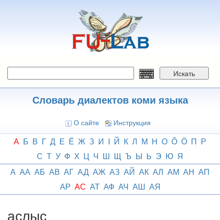
Перейти
к
основному
содержанию
Искать
Словарь диалектов коми языка
О сайте
Инструкция
А
Б
В
Г
Д
Е
Ё
Ж
З
И
І
Й
К
Л
М
Н
О
Ô
Ӧ
П
Р
С
Т
У
Ф
Х
Ц
Ч
Ш
Щ
Ъ
Ы
Ь
Э
Ю
Я
А
АА
АБ
АВ
АГ
АД
АЖ
АЗ
АЙ
АК
АЛ
АМ
АН
АП
АР
АС
АТ
АФ
АЧ
АШ
АЯ
аслыс