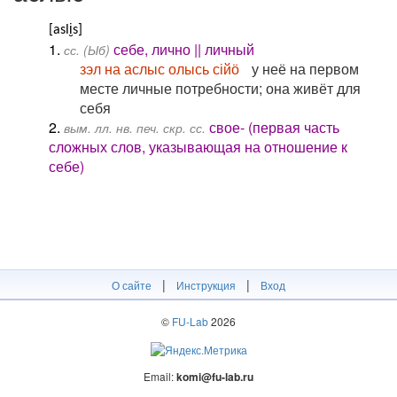
[asli̮s]
1.
себе, лично || личный
сс. (Ыб)
зэл на аслыс олысь сійӧ
у неё на первом
месте личные потребности; она живёт для
себя
2.
свое- (первая часть
вым. лл. нв. печ. скр. сс.
сложных слов, указывающая на отношение к
себе)
|
|
О сайте
Инструкция
Вход
©
FU-Lab
2026
Email:
komi@fu-lab.ru